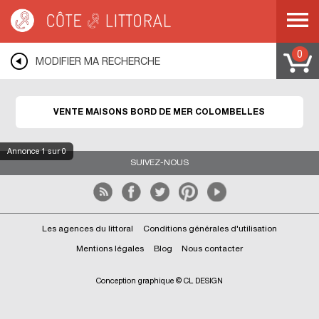
Côte & Littoral
>
Immobilier bord de mer
>
Maisons bord de mer
>
NORMANDIE
>
BASSE NORMANDIE
>
CALVADOS
>
COLOMBELLES
0
MODIFIER MA RECHERCHE
VENTE MAISONS BORD DE MER COLOMBELLES
Annonce
1
sur 0
SUIVEZ-NOUS
Les agences du littoral
Conditions générales d'utilisation
Mentions légales
Blog
Nous contacter
Conception graphique © CL DESIGN