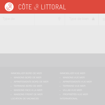
Côte & Littoral
>
Immobilier bord de mer
>
Maisons bord de mer
>
Maisons bas
Type de
Type de bien
S
transaction
IMMOBILIER BORD DE MER
IMMOBILIER VUE MER
MAISONS BORD DE MER
MAISONS VUE MER
APPARTEMENTS BORD DE MER
APPARTEMENTS VUE MER
TERRAINS BORD DE MER
TERRAINS VUE MER
MAISONS FACE À LA MER
VILLAS VUE MER
MAISONS FRONT DE MER
PROPRIÉTÉS VUE MER
LOCATION DE VACANCES
INTERNATIONAL