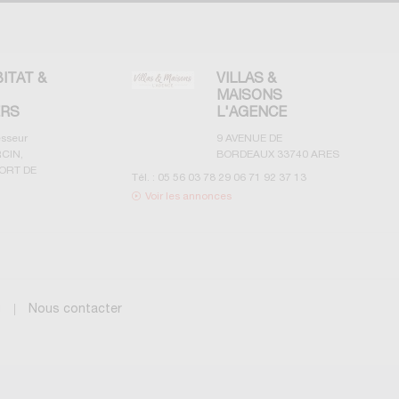
BITAT &
VILLAS &
MAISONS
ERS
L'AGENCE
esseur
9 AVENUE DE
CIN,
BORDEAUX
33740
ARES
ORT DE
Tél. :
05 56 03 78 29 06 71 92 37 13
Voir les annonces
g
Nous contacter