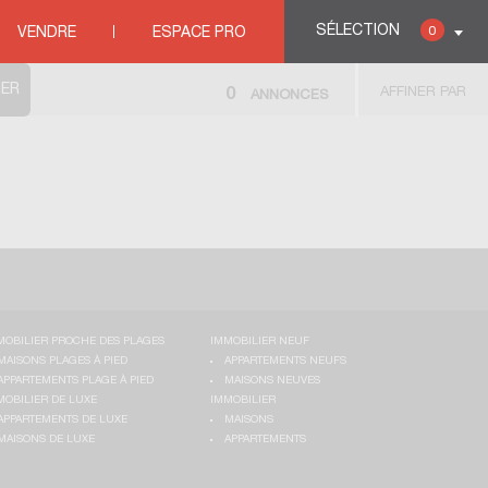
SÉLECTION
0
VENDRE
ESPACE PRO
AFFINER PAR
0
ANNONCES
MOBILIER PROCHE DES PLAGES
IMMOBILIER NEUF
MAISONS PLAGES À PIED
APPARTEMENTS NEUFS
APPARTEMENTS PLAGE À PIED
MAISONS NEUVES
MOBILIER DE LUXE
IMMOBILIER
APPARTEMENTS DE LUXE
MAISONS
MAISONS DE LUXE
APPARTEMENTS