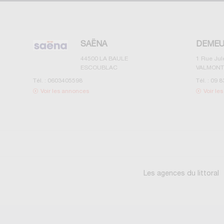
SAËNA
DEMEU
44500
LA BAULE
1 Rue Ju
ESCOUBLAC
VALMONT
Tél. :
0603405598
Tél. :
09 8
Voir les annonces
Voir le
Les agences du littoral