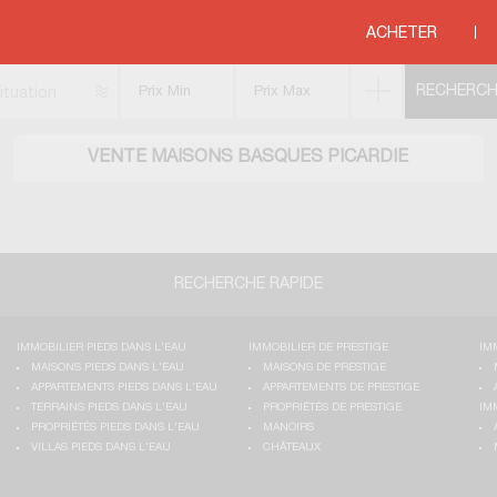
ques
>
COTE D OPALE
>
PICARDIE
ACHETER
ituation
VENTE MAISONS BASQUES PICARDIE
RECHERCHE RAPIDE
IMMOBILIER PIEDS DANS L'EAU
IMMOBILIER DE PRESTIGE
IM
MAISONS PIEDS DANS L'EAU
MAISONS DE PRESTIGE
APPARTEMENTS PIEDS DANS L'EAU
APPARTEMENTS DE PRESTIGE
TERRAINS PIEDS DANS L'EAU
PROPRIÉTÉS DE PRESTIGE
IM
PROPRIÉTÉS PIEDS DANS L'EAU
MANOIRS
VILLAS PIEDS DANS L'EAU
CHÂTEAUX