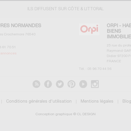
ILS DIFFUSENT SUR CÔTE & LITTORAL
RES NORMANDES
ORPI - HA
BIENS
les Crochemore
76540
IMMOBILI
25 rue du prof
3 61 70 51
Raymond GAR
s annonces
Didier
97200
F
FRANCE
Tél. :
05 96 70 44 56
Voir les annonces
Conditions générales d'utilisation
Mentions légales
Blo
Conception graphique © CL DESIGN