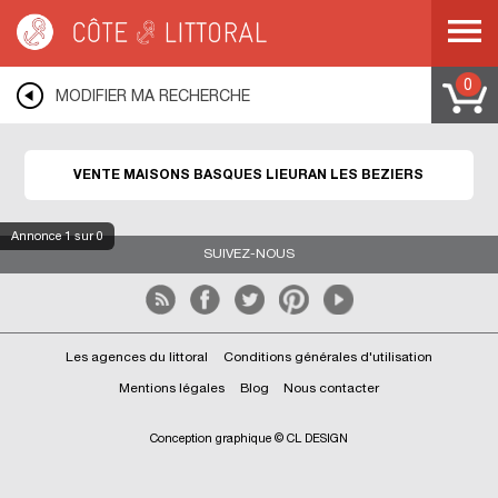
Côte & Littoral
>
Immobilier bord de mer
>
Maisons bord de mer
>
Maisons
basques
>
MEDITERRANEE
>
LANGUEDOC ROUSSILLON
>
HERAULT
>
LIEURAN LES BEZIERS
0
MODIFIER MA RECHERCHE
VENTE MAISONS BASQUES LIEURAN LES BEZIERS
Annonce
1
sur 0
SUIVEZ-NOUS
Les agences du littoral
Conditions générales d'utilisation
Mentions légales
Blog
Nous contacter
Conception graphique © CL DESIGN