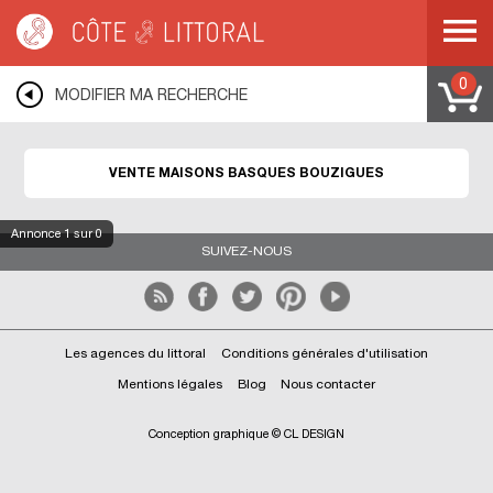
Côte & Littoral
>
Immobilier bord de mer
>
Maisons bord de mer
>
Maisons
basques
>
MEDITERRANEE
>
LANGUEDOC ROUSSILLON
>
HERAULT
>
BOUZIGUES
0
MODIFIER MA RECHERCHE
VENTE MAISONS BASQUES BOUZIGUES
Annonce
1
sur 0
SUIVEZ-NOUS
Les agences du littoral
Conditions générales d'utilisation
Mentions légales
Blog
Nous contacter
Conception graphique © CL DESIGN