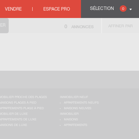
SÉLECTION
0
VENDRE
ESPACE PRO
AFFINER PAR
0
ANNONCES
MOBILIER PROCHE DES PLAGES
IMMOBILIER NEUF
MAISONS PLAGES À PIED
APPARTEMENTS NEUFS
APPARTEMENTS PLAGE À PIED
MAISONS NEUVES
MOBILIER DE LUXE
IMMOBILIER
APPARTEMENTS DE LUXE
MAISONS
MAISONS DE LUXE
APPARTEMENTS