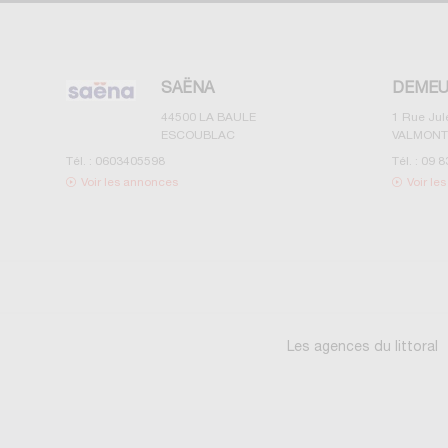
SAËNA
DEMEU
44500
LA BAULE
1 Rue Ju
ESCOUBLAC
VALMONT
Tél. :
0603405598
Tél. :
09 8
Voir les annonces
Voir le
Les agences du littoral