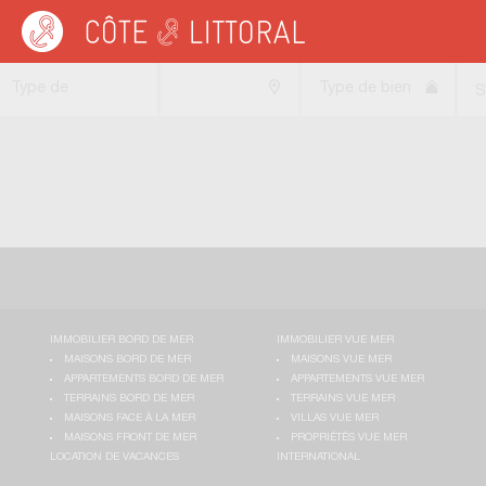
Côte & Littoral
>
Immobilier bord de mer
>
Maisons bord de mer
>
Maisons ave
Type de
Type de bien
S
transaction
IMMOBILIER BORD DE MER
IMMOBILIER VUE MER
MAISONS BORD DE MER
MAISONS VUE MER
APPARTEMENTS BORD DE MER
APPARTEMENTS VUE MER
TERRAINS BORD DE MER
TERRAINS VUE MER
MAISONS FACE À LA MER
VILLAS VUE MER
MAISONS FRONT DE MER
PROPRIÉTÉS VUE MER
LOCATION DE VACANCES
INTERNATIONAL