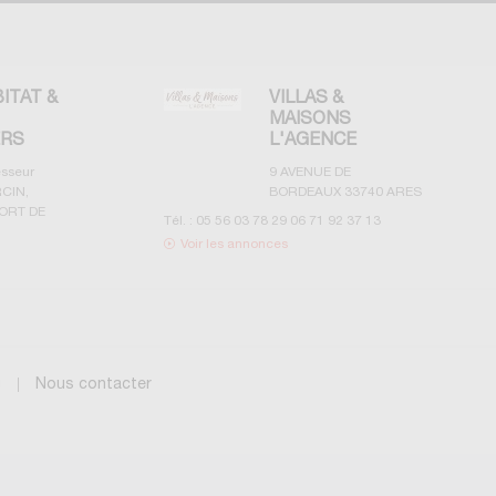
BITAT &
VILLAS &
MAISONS
ERS
L'AGENCE
esseur
9 AVENUE DE
CIN,
BORDEAUX
33740
ARES
ORT DE
Tél. :
05 56 03 78 29 06 71 92 37 13
Voir les annonces
g
Nous contacter