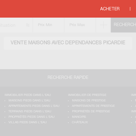
c dépendances
>
COTE D OPALE
>
PICARDIE
ACHETER
ituation
VENTE MAISONS AVEC DEPENDANCES PICARDIE
RECHERCHE RAPIDE
IMMOBILIER PIEDS DANS L'EAU
IMMOBILIER DE PRESTIGE
IM
MAISONS PIEDS DANS L'EAU
MAISONS DE PRESTIGE
APPARTEMENTS PIEDS DANS L'EAU
APPARTEMENTS DE PRESTIGE
TERRAINS PIEDS DANS L'EAU
PROPRIÉTÉS DE PRESTIGE
IM
PROPRIÉTÉS PIEDS DANS L'EAU
MANOIRS
VILLAS PIEDS DANS L'EAU
CHÂTEAUX