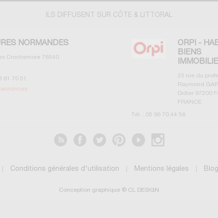
ILS DIFFUSENT SUR CÔTE & LITTORAL
RES NORMANDES
ORPI - HA
BIENS
les Crochemore
76540
IMMOBILI
25 rue du prof
3 61 70 51
Raymond GAR
s annonces
Didier
97200
F
FRANCE
Tél. :
05 96 70 44 56
Voir les annonces
Conditions générales d'utilisation
Mentions légales
Blo
Conception graphique © CL DESIGN