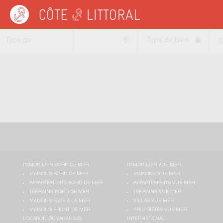
Côte & Littoral
>
Immobilier bord de mer
>
Maisons bord de mer
>
Maisons ave
Type de
Type de bien
S
transaction
IMMOBILIER BORD DE MER
IMMOBILIER VUE MER
MAISONS BORD DE MER
MAISONS VUE MER
APPARTEMENTS BORD DE MER
APPARTEMENTS VUE MER
TERRAINS BORD DE MER
TERRAINS VUE MER
MAISONS FACE À LA MER
VILLAS VUE MER
MAISONS FRONT DE MER
PROPRIÉTÉS VUE MER
LOCATION DE VACANCES
INTERNATIONAL