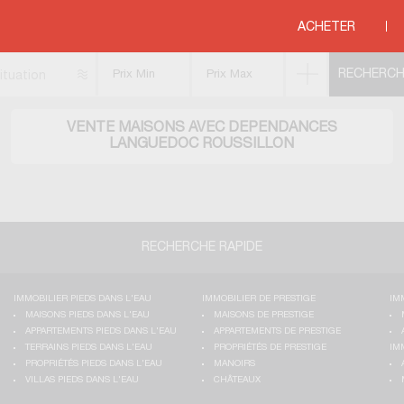
c dépendances
>
MEDITERRANEE
>
LANGUEDOC ROUSSILLON
ACHETER
ituation
VENTE MAISONS AVEC DEPENDANCES
LANGUEDOC ROUSSILLON
RECHERCHE RAPIDE
IMMOBILIER PIEDS DANS L'EAU
IMMOBILIER DE PRESTIGE
IM
MAISONS PIEDS DANS L'EAU
MAISONS DE PRESTIGE
APPARTEMENTS PIEDS DANS L'EAU
APPARTEMENTS DE PRESTIGE
TERRAINS PIEDS DANS L'EAU
PROPRIÉTÉS DE PRESTIGE
IM
PROPRIÉTÉS PIEDS DANS L'EAU
MANOIRS
VILLAS PIEDS DANS L'EAU
CHÂTEAUX