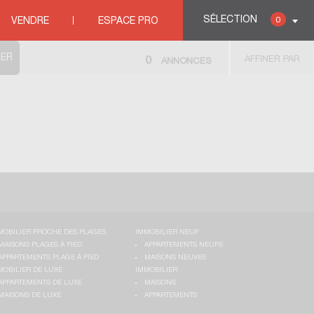
SÉLECTION
0
VENDRE
ESPACE PRO
AFFINER PAR
0
ANNONCES
MOBILIER PROCHE DES PLAGES
IMMOBILIER NEUF
MAISONS PLAGES À PIED
APPARTEMENTS NEUFS
APPARTEMENTS PLAGE À PIED
MAISONS NEUVES
MOBILIER DE LUXE
IMMOBILIER
APPARTEMENTS DE LUXE
MAISONS
MAISONS DE LUXE
APPARTEMENTS