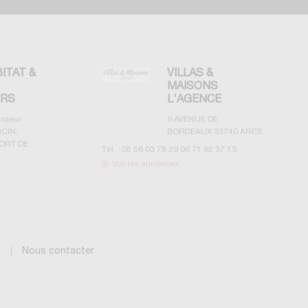
BITAT &
VILLAS &
MAISONS
ERS
L'AGENCE
esseur
9 AVENUE DE
CIN,
BORDEAUX
33740
ARES
ORT DE
Tél. :
05 56 03 78 29 06 71 92 37 13
Voir les annonces
g
Nous contacter