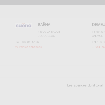
SAËNA
DEMEU
44500
LA BAULE
1 Rue Ju
ESCOUBLAC
VALMONT
Tél. :
0603405598
Tél. :
09 8
Voir les annonces
Voir le
Les agences du littoral