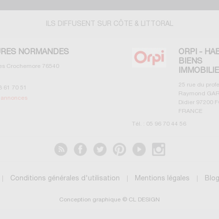
ILS DIFFUSENT SUR CÔTE & LITTORAL
RES NORMANDES
ORPI - HA
BIENS
les Crochemore
76540
IMMOBILI
25 rue du prof
3 61 70 51
Raymond GAR
s annonces
Didier
97200
F
FRANCE
Tél. :
05 96 70 44 56
Voir les annonces
Conditions générales d'utilisation
Mentions légales
Blo
Conception graphique © CL DESIGN