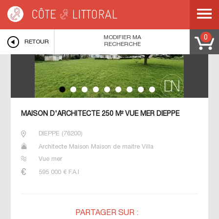
Côte & Littoral
>
immobilier vue mer
>
NORMANDIE
>
HAUTE NORMANDIE
>
SEINE MARITIME
>
COTE D ALBATRE
>
DIEPPE
>
Maison d'architecte 250 m²
vue mer Dieppe
MODIFIER MA
0
RETOUR
RECHERCHE
MAISON D'ARCHITECTE 250 M² VUE MER DIEPPE
DIEPPE
(
76200
)
Architecte Maison Maison de maitre Villa
Vue mer
595 000
€ F.A.I
PARTAGER SUR :