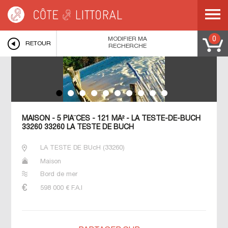
Côte & Littoral
>
LA TESTE DE BUcH
>
Maison - 5 piÃ¨ces - 121 mÂ² - La Teste-
de-Buch 33260 33260 La Teste De Buch
MODIFIER MA
0
RETOUR
RECHERCHE
MAISON - 5 PIÃ¨CES - 121 MÂ² - LA TESTE-DE-BUCH
33260 33260 LA TESTE DE BUCH
LA TESTE DE BUcH
(
33260
)
Maison
Bord de mer
598 000
€ F.A.I