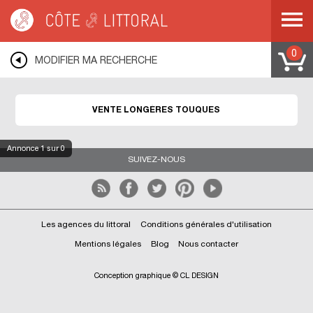
Côte & Littoral
>
Immobilier bord de mer
>
Maisons bord de mer
>
Longères
>
NORMANDIE
>
BASSE NORMANDIE
>
CALVADOS
>
TOUQUES
0
MODIFIER MA RECHERCHE
VENTE LONGÈRES TOUQUES
Annonce
1
sur 0
SUIVEZ-NOUS
Les agences du littoral
Conditions générales d'utilisation
Mentions légales
Blog
Nous contacter
Conception graphique © CL DESIGN