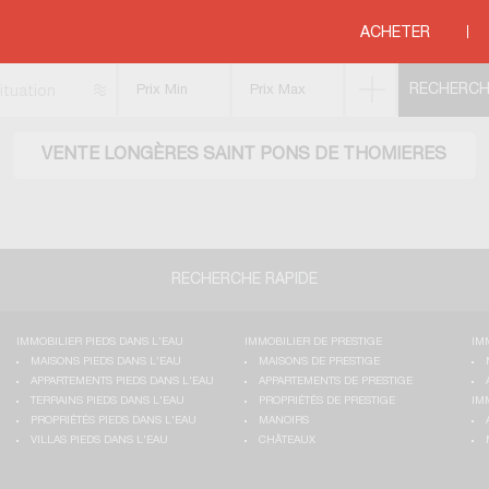
EDITERRANEE
>
LANGUEDOC ROUSSILLON
>
HERAULT
>
SAINT PONS DE TH
ACHETER
ituation
VENTE LONGÈRES SAINT PONS DE THOMIERES
RECHERCHE RAPIDE
IMMOBILIER PIEDS DANS L'EAU
IMMOBILIER DE PRESTIGE
IM
MAISONS PIEDS DANS L'EAU
MAISONS DE PRESTIGE
APPARTEMENTS PIEDS DANS L'EAU
APPARTEMENTS DE PRESTIGE
TERRAINS PIEDS DANS L'EAU
PROPRIÉTÉS DE PRESTIGE
IM
PROPRIÉTÉS PIEDS DANS L'EAU
MANOIRS
VILLAS PIEDS DANS L'EAU
CHÂTEAUX