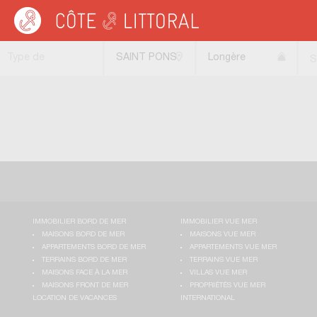
Côte & Littoral
>
Immobilier bord de mer
>
Maisons bord de mer
>
Longères
>
M
Type de
SAINT PONS
Longère
S
transaction
DE
THOMIERES
(34220)
IMMOBILIER BORD DE MER
IMMOBILIER VUE MER
MAISONS BORD DE MER
MAISONS VUE MER
APPARTEMENTS BORD DE MER
APPARTEMENTS VUE MER
TERRAINS BORD DE MER
TERRAINS VUE MER
MAISONS FACE À LA MER
VILLAS VUE MER
MAISONS FRONT DE MER
PROPRIÉTÉS VUE MER
LOCATION DE VACANCES
INTERNATIONAL