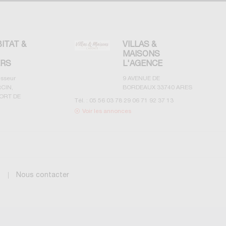
BITAT &
VILLAS &
MAISONS
ERS
L'AGENCE
esseur
9 AVENUE DE
CIN,
BORDEAUX
33740
ARES
ORT DE
Tél. :
05 56 03 78 29 06 71 92 37 13
Voir les annonces
g
Nous contacter