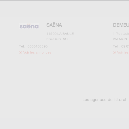
SAËNA
DEMEU
44500
LA BAULE
1 Rue Ju
ESCOUBLAC
VALMONT
Tél. :
0603405598
Tél. :
09 8
Voir les annonces
Voir le
Les agences du littoral