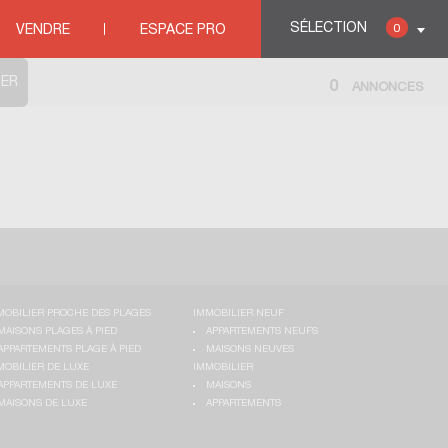
OMIERES
SÉLECTION
0
VENDRE
ESPACE PRO
0
ANNONCES
MOBILIER PROCHE DES PLAGES
IMMOBILIER NEUF
MAISONS PLAGES À PIED
APPARTEMENTS NEUFS
APPARTEMENTS PLAGE À PIED
MAISONS NEUVES
MOBILIER DE LUXE
IMMOBILIER
APPARTEMENTS DE LUXE
MAISONS
MAISONS DE LUXE
APPARTEMENTS