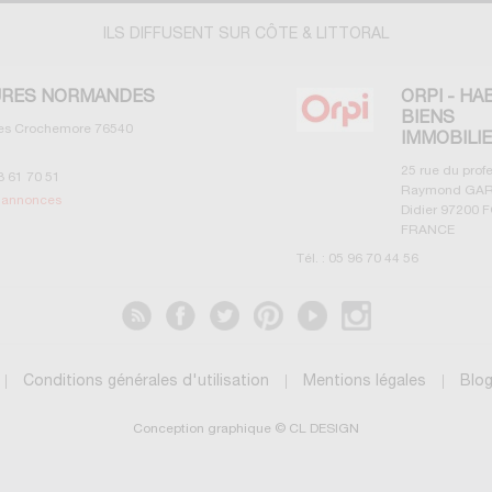
ILS DIFFUSENT SUR CÔTE & LITTORAL
RES NORMANDES
ORPI - HA
BIENS
les Crochemore
76540
IMMOBILI
25 rue du prof
3 61 70 51
Raymond GAR
s annonces
Didier
97200
F
FRANCE
Tél. :
05 96 70 44 56
Voir les annonces
Conditions générales d'utilisation
Mentions légales
Blo
Conception graphique © CL DESIGN