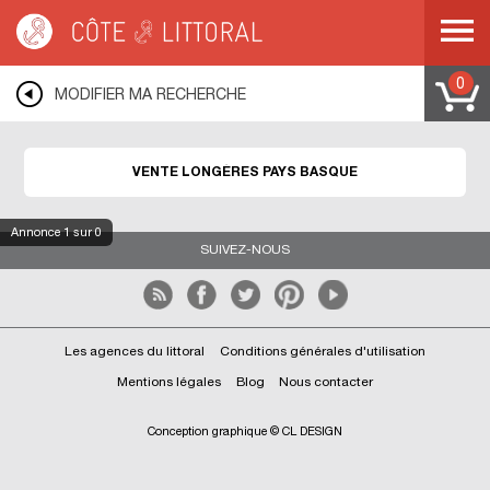
Côte & Littoral
>
Immobilier bord de mer
>
Maisons bord de mer
>
Longères
>
COTE ATLANTIQUE
>
AQUITAINE
>
PAYS BASQUE
0
MODIFIER MA RECHERCHE
VENTE LONGÈRES PAYS BASQUE
Annonce
1
sur 0
SUIVEZ-NOUS
Les agences du littoral
Conditions générales d'utilisation
Mentions légales
Blog
Nous contacter
Conception graphique © CL DESIGN