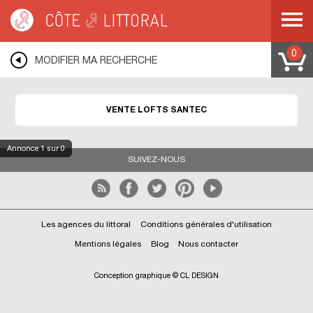
Côte & Littoral
>
Immobilier de prestige
>
Lofts
>
BRETAGNE
>
FINISTERE
>
SANTEC
0
MODIFIER MA RECHERCHE
VENTE LOFTS SANTEC
Annonce
1
sur 0
SUIVEZ-NOUS
Les agences du littoral
Conditions générales d'utilisation
Mentions légales
Blog
Nous contacter
Conception graphique © CL DESIGN