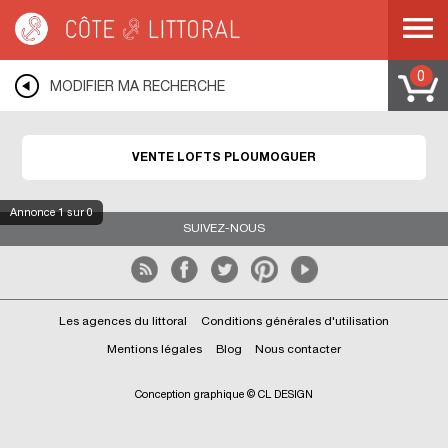
Côte & Littoral
>
Immobilier de prestige
>
Lofts
>
BRETAGNE
>
FINISTERE
>
PLOUMOGUER
0
MODIFIER MA RECHERCHE
VENTE LOFTS PLOUMOGUER
Annonce
1
sur 0
SUIVEZ-NOUS
Les agences du littoral
Conditions générales d'utilisation
Mentions légales
Blog
Nous contacter
Conception graphique © CL DESIGN