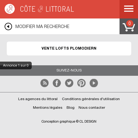
Côte & Littoral
>
Immobilier de prestige
>
Lofts
>
BRETAGNE
>
FINISTERE
>
PLOMODIERN
0
MODIFIER MA RECHERCHE
VENTE LOFTS PLOMODIERN
Annonce
1
sur 0
SUIVEZ-NOUS
Les agences du littoral
Conditions générales d'utilisation
Mentions légales
Blog
Nous contacter
Conception graphique © CL DESIGN