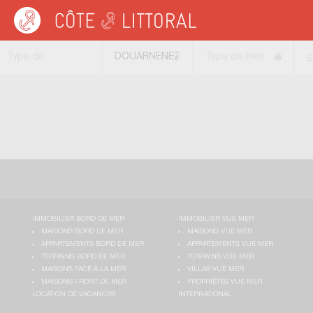
Côte & Littoral
>
Immobilier de prestige
>
Gîtes
>
BRETAGNE
>
FINISTERE
>
DO
Type de
DOUARNENEZ
Type de bien
S
transaction
(29100)
IMMOBILIER BORD DE MER
IMMOBILIER VUE MER
MAISONS BORD DE MER
MAISONS VUE MER
APPARTEMENTS BORD DE MER
APPARTEMENTS VUE MER
TERRAINS BORD DE MER
TERRAINS VUE MER
MAISONS FACE À LA MER
VILLAS VUE MER
MAISONS FRONT DE MER
PROPRIÉTÉS VUE MER
LOCATION DE VACANCES
INTERNATIONAL