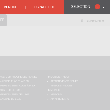
SÉLECTION
0
VENDRE
ESPACE PRO
0
ANNONCES
MOBILIER PROCHE DES PLAGES
IMMOBILIER NEUF
MAISONS PLAGES À PIED
APPARTEMENTS NEUFS
APPARTEMENTS PLAGE À PIED
MAISONS NEUVES
MOBILIER DE LUXE
IMMOBILIER
APPARTEMENTS DE LUXE
MAISONS
MAISONS DE LUXE
APPARTEMENTS