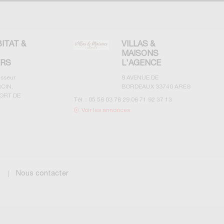
BITAT &
VILLAS &
MAISONS
ERS
L'AGENCE
esseur
9 AVENUE DE
CIN,
BORDEAUX
33740
ARES
ORT DE
Tél. :
05 56 03 78 29 06 71 92 37 13
Voir les annonces
g
Nous contacter