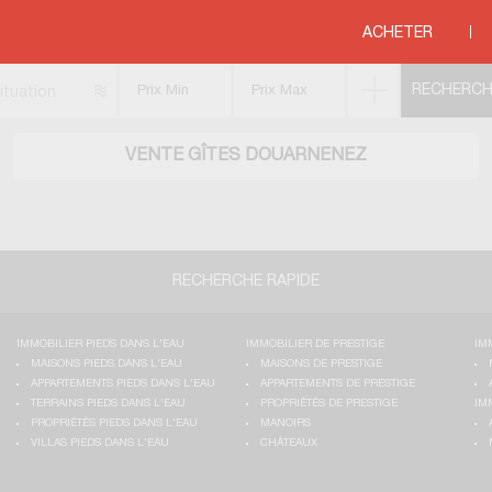
UARNENEZ
ACHETER
ituation
VENTE GÎTES DOUARNENEZ
RECHERCHE RAPIDE
IMMOBILIER PIEDS DANS L'EAU
IMMOBILIER DE PRESTIGE
IM
MAISONS PIEDS DANS L'EAU
MAISONS DE PRESTIGE
APPARTEMENTS PIEDS DANS L'EAU
APPARTEMENTS DE PRESTIGE
TERRAINS PIEDS DANS L'EAU
PROPRIÉTÉS DE PRESTIGE
IM
PROPRIÉTÉS PIEDS DANS L'EAU
MANOIRS
VILLAS PIEDS DANS L'EAU
CHÂTEAUX