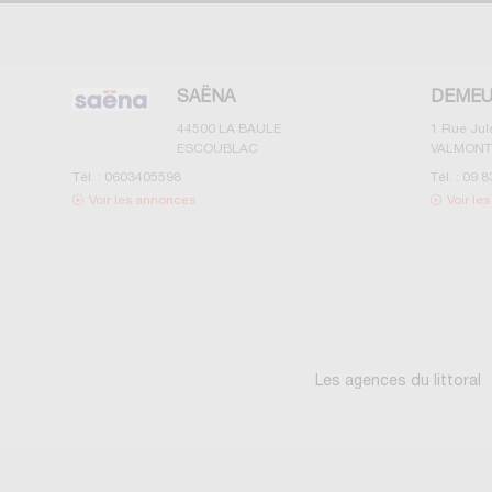
SAËNA
DEMEU
44500
LA BAULE
1 Rue Ju
ESCOUBLAC
VALMONT
Tél. :
0603405598
Tél. :
09 8
Voir les annonces
Voir le
Les agences du littoral