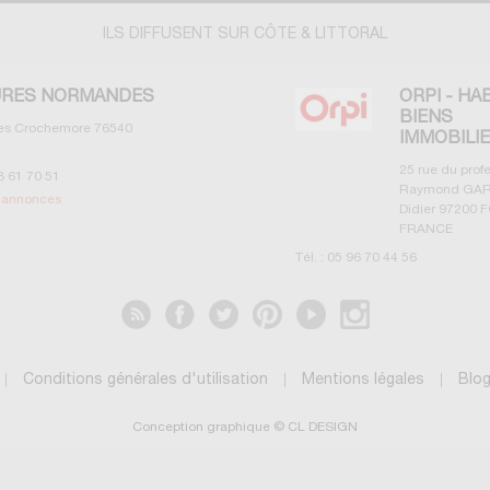
ILS DIFFUSENT SUR CÔTE & LITTORAL
RES NORMANDES
ORPI - HA
BIENS
les Crochemore
76540
IMMOBILI
25 rue du prof
3 61 70 51
Raymond GAR
s annonces
Didier
97200
F
FRANCE
Tél. :
05 96 70 44 56
Voir les annonces
Conditions générales d'utilisation
Mentions légales
Blo
Conception graphique © CL DESIGN