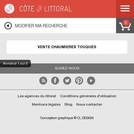
Côte & Littoral
>
Immobilier bord de mer
>
Maisons bord de mer
>
Chaumières
>
NORMANDIE
>
BASSE NORMANDIE
>
CALVADOS
>
TOUQUES
0
MODIFIER MA RECHERCHE
VENTE CHAUMIERES TOUQUES
Annonce
1
sur 0
SUIVEZ-NOUS
Les agences du littoral
Conditions générales d'utilisation
Mentions légales
Blog
Nous contacter
Conception graphique © CL DESIGN