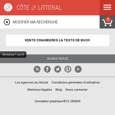
Côte & Littoral
>
Immobilier bord de mer
>
Maisons bord de mer
>
LA TESTE DE
BUcH
0
MODIFIER MA RECHERCHE
VENTE CHAUMIERES LA TESTE DE BUCH
Annonce
1
sur 0
SUIVEZ-NOUS
Les agences du littoral
Conditions générales d'utilisation
Mentions légales
Blog
Nous contacter
Conception graphique © CL DESIGN