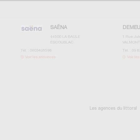
SAËNA
DEMEU
44500
LA BAULE
1 Rue Ju
ESCOUBLAC
VALMONT
Tél. :
0603405598
Tél. :
09 8
Voir les annonces
Voir le
Les agences du littoral