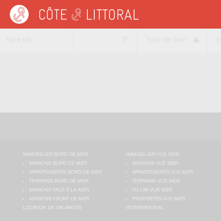
Côte & Littoral
>
Immobilier bord de mer
>
Maisons bord de mer
>
Chaumières
Type de
Type de bien
S
transaction
IMMOBILIER BORD DE MER
IMMOBILIER VUE MER
MAISONS BORD DE MER
MAISONS VUE MER
APPARTEMENTS BORD DE MER
APPARTEMENTS VUE MER
TERRAINS BORD DE MER
TERRAINS VUE MER
MAISONS FACE À LA MER
VILLAS VUE MER
MAISONS FRONT DE MER
PROPRIÉTÉS VUE MER
LOCATION DE VACANCES
INTERNATIONAL