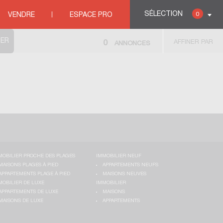
SÉLECTION
0
VENDRE
ESPACE PRO
AFFINER PAR
0
ANNONCES
MOBILIER PROCHE DES PLAGES
IMMOBILIER NEUF
MAISONS PLAGES À PIED
APPARTEMENTS NEUFS
APPARTEMENTS PLAGE À PIED
MAISONS NEUVES
MOBILIER DE LUXE
IMMOBILIER
APPARTEMENTS DE LUXE
MAISONS
MAISONS DE LUXE
APPARTEMENTS