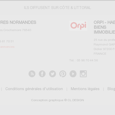
ILS DIFFUSENT SUR CÔTE & LITTORAL
RES NORMANDES
ORPI - HA
BIENS
les Crochemore
76540
IMMOBILI
25 rue du prof
3 61 70 51
Raymond GAR
s annonces
Didier
97200
F
FRANCE
Tél. :
05 96 70 44 56
Voir les annonces
Conditions générales d'utilisation
Mentions légales
Blo
Conception graphique © CL DESIGN