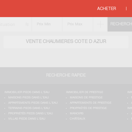
>
MEDITERRANEE
>
COTE D AZUR
ACHETER
ituation
VENTE CHAUMIERES COTE D AZUR
RECHERCHE RAPIDE
IMMOBILIER PIEDS DANS L'EAU
IMMOBILIER DE PRESTIGE
IM
MAISONS PIEDS DANS L'EAU
MAISONS DE PRESTIGE
APPARTEMENTS PIEDS DANS L'EAU
APPARTEMENTS DE PRESTIGE
TERRAINS PIEDS DANS L'EAU
PROPRIÉTÉS DE PRESTIGE
IM
PROPRIÉTÉS PIEDS DANS L'EAU
MANOIRS
VILLAS PIEDS DANS L'EAU
CHÂTEAUX