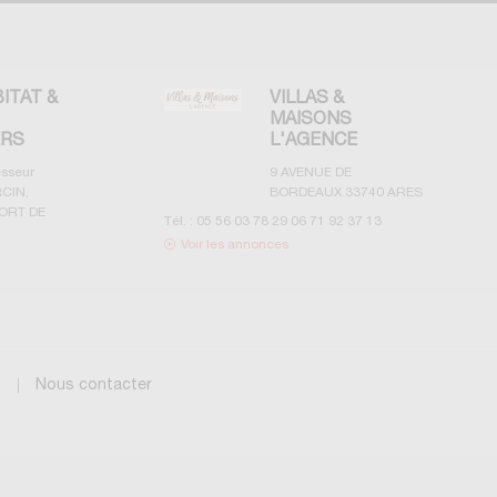
BITAT &
VILLAS &
MAISONS
ERS
L'AGENCE
esseur
9 AVENUE DE
CIN,
BORDEAUX
33740
ARES
ORT DE
Tél. :
05 56 03 78 29 06 71 92 37 13
Voir les annonces
g
Nous contacter