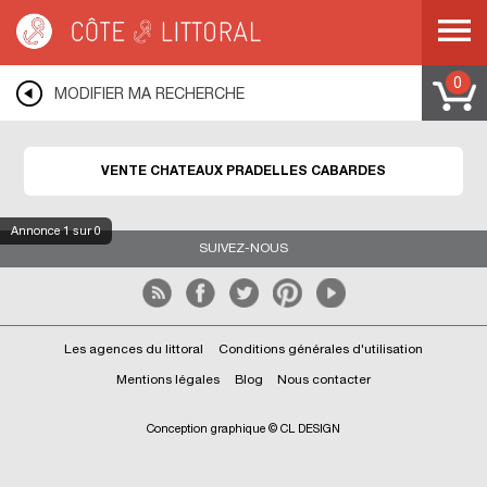
Côte & Littoral
>
Immobilier de prestige
>
Châteaux
>
MEDITERRANEE
>
LANGUEDOC ROUSSILLON
>
AUDE
>
PRADELLES CABARDES
0
MODIFIER MA RECHERCHE
VENTE CHATEAUX PRADELLES CABARDES
Annonce
1
sur 0
SUIVEZ-NOUS
Les agences du littoral
Conditions générales d'utilisation
Mentions légales
Blog
Nous contacter
Conception graphique © CL DESIGN