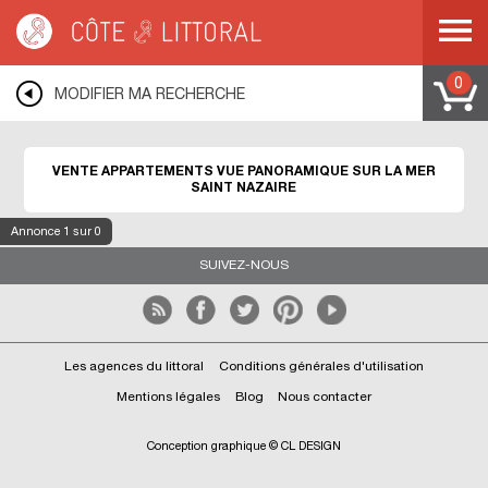
Côte & Littoral
>
immobilier vue mer
>
Appartements vue mer
>
Appartements
vue panoramique
>
PAYS DE LA LOIRE
>
LOIRE ATLANTIQUE
>
SAINT NAZAIRE
0
MODIFIER MA RECHERCHE
VENTE APPARTEMENTS VUE PANORAMIQUE SUR LA MER
SAINT NAZAIRE
Annonce
1
sur 0
SUIVEZ-NOUS
Les agences du littoral
Conditions générales d'utilisation
Mentions légales
Blog
Nous contacter
Conception graphique © CL DESIGN