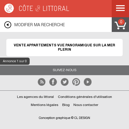
Côte & Littoral
>
immobilier vue mer
>
Appartements vue mer
>
Appartements
vue panoramique
>
BRETAGNE
>
COTES D ARMOR
>
PLERIN
0
MODIFIER MA RECHERCHE
VENTE APPARTEMENTS VUE PANORAMIQUE SUR LA MER
PLERIN
Annonce
1
sur 0
SUIVEZ-NOUS
Les agences du littoral
Conditions générales d'utilisation
Mentions légales
Blog
Nous contacter
Conception graphique © CL DESIGN