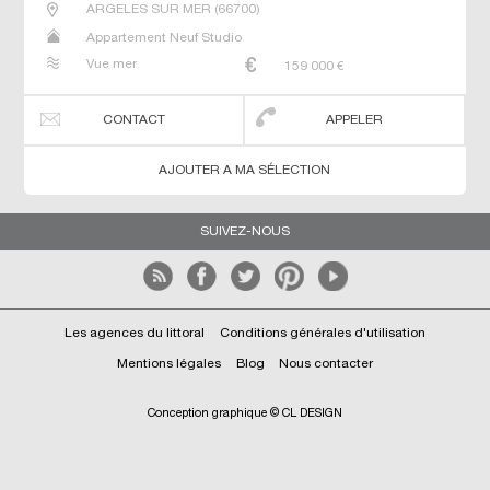
ARGELES SUR MER
(
66700
)
Appartement Neuf Studio
Vue mer
159 000
€
CONTACT
APPELER
AJOUTER A MA SÉLECTION
SUIVEZ-NOUS
Les agences du littoral
Conditions générales d'utilisation
Mentions légales
Blog
Nous contacter
Conception graphique © CL DESIGN