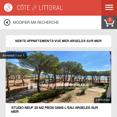
Côte & Littoral
>
immobilier vue mer
>
Appartements vue mer
>
MEDITERRANEE
>
LANGUEDOC ROUSSILLON
>
PYRENEES ORIENTALES
>
ARGELES SUR MER
0
MODIFIER MA RECHERCHE
VENTE APPARTEMENTS VUE MER ARGELES SUR MER
Annonce
1
sur 1
6 PHOTO(S)
STUDIO NEUF 25 M2 PIEDS DANS L'EAU ARGELES SUR
MER