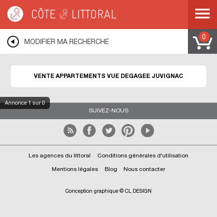
Côte & Littoral
>
immobilier vue mer
>
Appartements vue mer
>
Appartements
vue dégagée
>
MEDITERRANEE
>
LANGUEDOC ROUSSILLON
>
HERAULT
>
JUVIGNAC
0
MODIFIER MA RECHERCHE
VENTE APPARTEMENTS VUE DÉGAGÉE JUVIGNAC
Annonce
1
sur 0
SUIVEZ-NOUS
Les agences du littoral
Conditions générales d'utilisation
Mentions légales
Blog
Nous contacter
Conception graphique © CL DESIGN