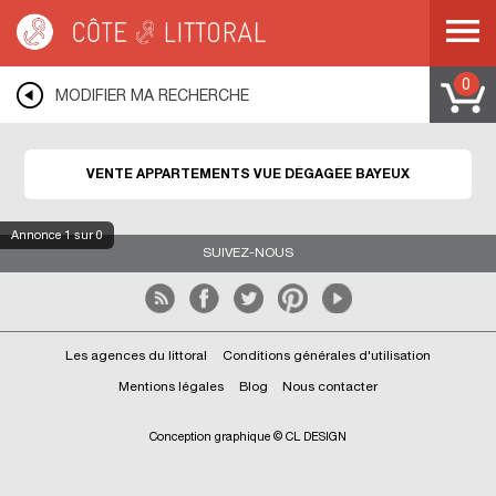
Côte & Littoral
>
immobilier vue mer
>
Appartements vue mer
>
BAYEUX
0
MODIFIER MA RECHERCHE
VENTE APPARTEMENTS VUE DÉGAGÉE BAYEUX
Annonce
1
sur 0
SUIVEZ-NOUS
Les agences du littoral
Conditions générales d'utilisation
Mentions légales
Blog
Nous contacter
Conception graphique © CL DESIGN