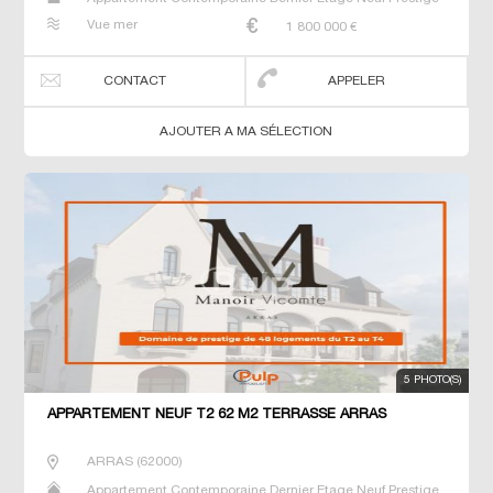
Prestige Studio T2 T3 T4 T5 T6
Vue mer
1 800 000
€
CONTACT
APPELER
AJOUTER A MA SÉLECTION
5 PHOTO(S)
APPARTEMENT NEUF T2 62 M2 TERRASSE ARRAS
ARRAS
(
62000
)
Appartement Contemporaine Dernier Etage Neuf Prestige