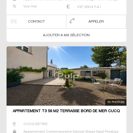
Prestige Studio T2 T3 T4 T5 T6
Vue mer
297 000
€ F.A.I
CONTACT
APPELER
AJOUTER A MA SÉLECTION
10 PHOTO(S)
APPARTEMENT T3 59 M2 TERRASSE BORD DE MER CUCQ
CUCQ
(
62780
)
Appartement Contemporaine Dernier Etage Neuf Prestige