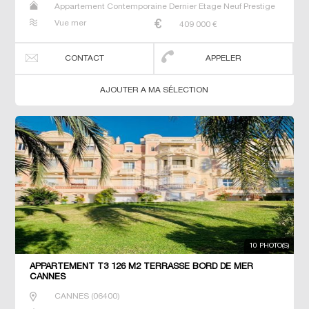
Appartement Contemporaine Dernier Etage Neuf Prestige
Prestige Studio T2 T3 T4 T5 T6
Vue mer
409 000
€
CONTACT
APPELER
AJOUTER A MA SÉLECTION
10 PHOTO(S)
APPARTEMENT T3 126 M2 TERRASSE BORD DE MER
CANNES
CANNES
(
06400
)