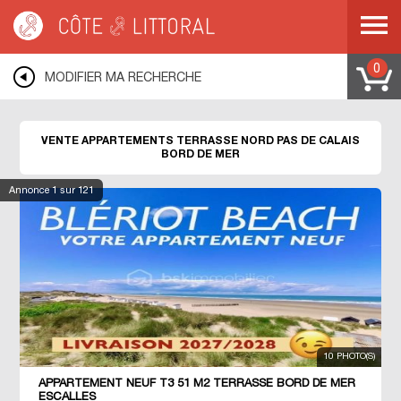
Côte & Littoral
>
Immobilier bord de mer
>
Appartements bord de mer
>
Appartements terrasse
>
NORD PAS DE CALAIS
0
MODIFIER MA RECHERCHE
VENTE APPARTEMENTS TERRASSE NORD PAS DE CALAIS
BORD DE MER
Annonce
1
sur 121
10 PHOTO(S)
APPARTEMENT NEUF T3 51 M2 TERRASSE BORD DE MER
ESCALLES