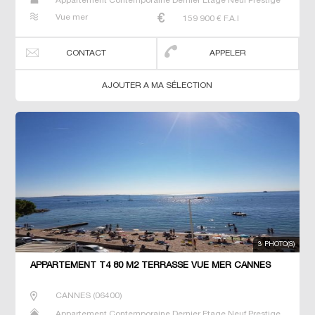
Appartement Contemporaine Dernier Etage Neuf Prestige
Prestige Studio T2 T3 T4 T5 T6
Vue mer
159 900
€ F.A.I
CONTACT
APPELER
AJOUTER A MA SÉLECTION
3 PHOTO(S)
APPARTEMENT T4 80 M2 TERRASSE VUE MER CANNES
CANNES
(
06400
)
Appartement Contemporaine Dernier Etage Neuf Prestige