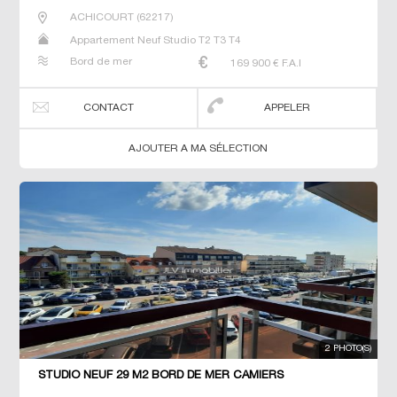
ACHICOURT
(
62217
)
Appartement Neuf Studio T2 T3 T4
Bord de mer
169 900
€ F.A.I
CONTACT
APPELER
AJOUTER A MA SÉLECTION
2 PHOTO(S)
STUDIO NEUF 29 M2 BORD DE MER CAMIERS