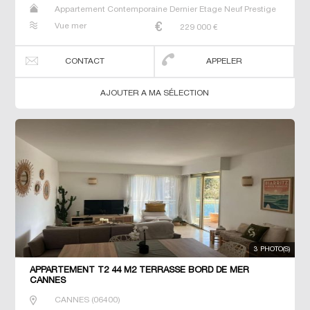
Appartement Contemporaine Dernier Etage Neuf Prestige
Prestige Studio T2 T3 T4 T5 T6
Vue mer
229 000
€
CONTACT
APPELER
AJOUTER A MA SÉLECTION
3 PHOTO(S)
APPARTEMENT T2 44 M2 TERRASSE BORD DE MER
CANNES
CANNES
(
06400
)