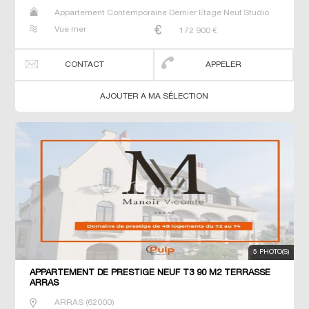
Appartement Contemporaine Dernier Etage Neuf Studio
T2 T3 T4 T5 T6
Vue mer
172 900
€
CONTACT
APPELER
AJOUTER A MA SÉLECTION
5 PHOTO(S)
APPARTEMENT DE PRESTIGE NEUF T3 90 M2 TERRASSE
ARRAS
ARRAS
(
62000
)