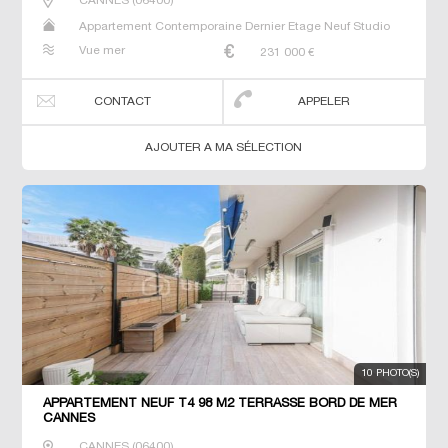
CANNES
(
06400
)
Appartement Contemporaine Dernier Etage Neuf Studio
T2 T3 T4 T6
Vue mer
231 000
€
CONTACT
APPELER
AJOUTER A MA SÉLECTION
10 PHOTO(S)
APPARTEMENT NEUF T4 98 M2 TERRASSE BORD DE MER
CANNES
CANNES
(
06400
)