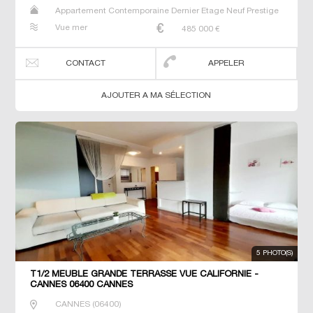
Appartement Contemporaine Dernier Etage Neuf Prestige
Prestige Studio T2 T3 T4 T5 T6
Vue mer
485 000
€
CONTACT
APPELER
AJOUTER A MA SÉLECTION
5 PHOTO(S)
T1/2 MEUBLE GRANDE TERRASSE VUE CALIFORNIE -
CANNES 06400 CANNES
CANNES
(
06400
)