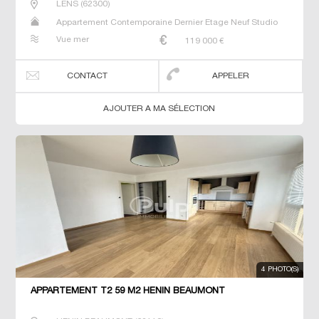
LENS
(
62300
)
Appartement Contemporaine Dernier Etage Neuf Studio
T2 T3 T4 T6
Vue mer
119 000
€
CONTACT
APPELER
AJOUTER A MA SÉLECTION
4 PHOTO(S)
APPARTEMENT T2 59 M2 HENIN BEAUMONT