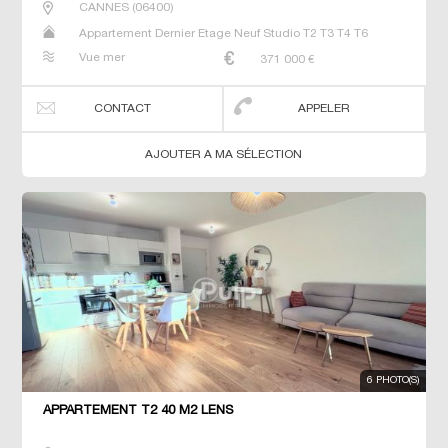
CANNES
(
06400
)
Appartement Dernier Etage Neuf Studio T2 T3 T4 T6
Vue mer
371 000
€
CONTACT
APPELER
AJOUTER A MA SÉLECTION
6 PHOTO(S)
APPARTEMENT T2 40 M2 LENS