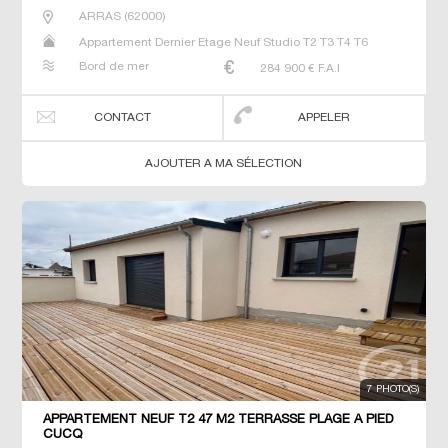
ARRAS
(
62000
)
Appartement Dernier Etage Neuf Studio T2 T3 T4 T6
Bord de mer
284 900
€ F.A.I
CONTACT
APPELER
AJOUTER A MA SÉLECTION
7 PHOTO(S)
APPARTEMENT NEUF T2 47 M2 TERRASSE PLAGE À PIED
CUCQ