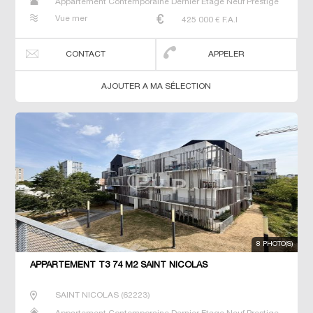
Appartement Contemporaine Dernier Etage Neuf Prestige
Prestige Studio T2 T3 T4 T5 T6
Vue mer
425 000
€ F.A.I
CONTACT
APPELER
AJOUTER A MA SÉLECTION
8 PHOTO(S)
APPARTEMENT T3 74 M2 SAINT NICOLAS
SAINT NICOLAS
(
62223
)