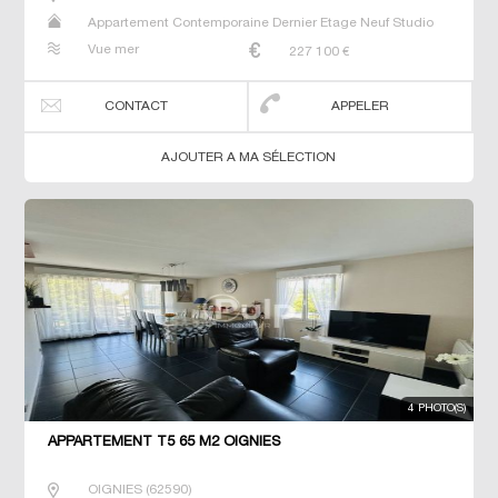
Appartement Contemporaine Dernier Etage Neuf Studio
T2 T3 T4 T6
Vue mer
227 100
€
CONTACT
APPELER
AJOUTER A MA SÉLECTION
4 PHOTO(S)
APPARTEMENT T5 65 M2 OIGNIES
OIGNIES
(
62590
)