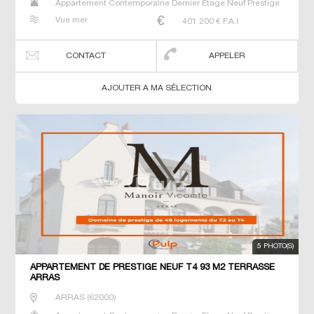
Appartement Contemporaine Dernier Etage Neuf Prestige
Prestige Studio T2 T3 T4 T5 T6
Vue mer
401 200
€ F.A.I
CONTACT
APPELER
AJOUTER A MA SÉLECTION
5 PHOTO(S)
APPARTEMENT DE PRESTIGE NEUF T4 93 M2 TERRASSE
ARRAS
ARRAS
(
62000
)