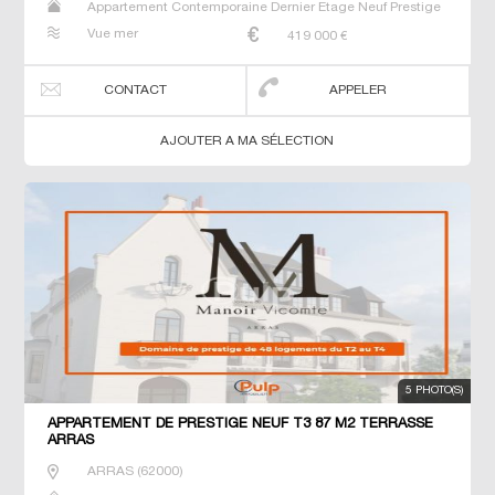
Appartement Contemporaine Dernier Etage Neuf Prestige
Prestige Studio T2 T3 T4 T5 T6
Vue mer
419 000
€
CONTACT
APPELER
AJOUTER A MA SÉLECTION
5 PHOTO(S)
APPARTEMENT DE PRESTIGE NEUF T3 87 M2 TERRASSE
ARRAS
ARRAS
(
62000
)