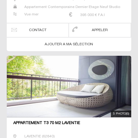
Appartement Contemporaine Dernier Etage Neuf Studio
T2 T3 T4 T6
Vue mer
395 000
€ F.A.I
CONTACT
APPELER
AJOUTER A MA SÉLECTION
5 PHOTO(S)
APPARTEMENT T3 70 M2 LAVENTIE
LAVENTIE
(
62840
)