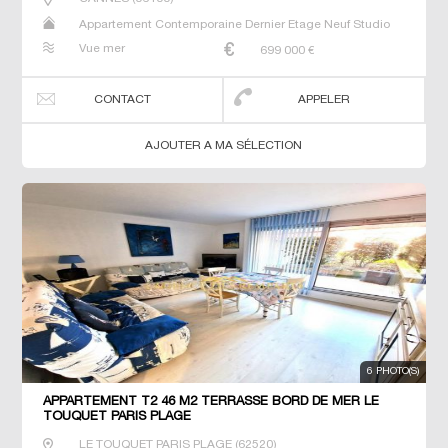
Appartement Contemporaine Dernier Etage Neuf Studio
T2 T3 T4 T6
Vue mer
699 000
€
CONTACT
APPELER
AJOUTER A MA SÉLECTION
6 PHOTO(S)
APPARTEMENT T2 46 M2 TERRASSE BORD DE MER LE
TOUQUET PARIS PLAGE
LE TOUQUET PARIS PLAGE
(
62520
)