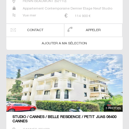
HENIN BEAUMONT
(
62110
)
Appartement Contemporaine Dernier Etage Neuf Studio
T2 T3 T4 T6
Vue mer
114 900
€
CONTACT
APPELER
AJOUTER A MA SÉLECTION
5 PHOTO(S)
STUDIO / CANNES / BELLE RÉSIDENCE / PETIT JUAS 06400
CANNES