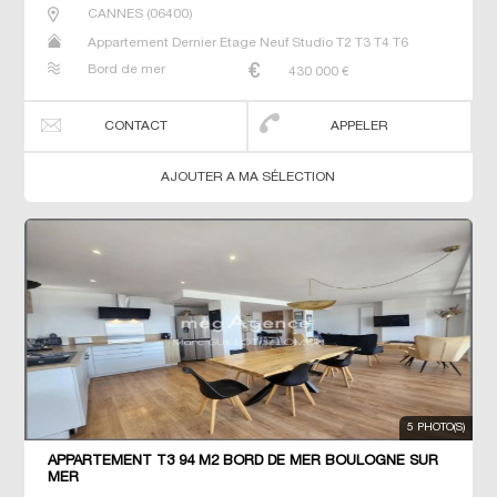
CANNES
(
06400
)
Appartement Dernier Etage Neuf Studio T2 T3 T4 T6
Bord de mer
430 000
€
CONTACT
APPELER
AJOUTER A MA SÉLECTION
5 PHOTO(S)
APPARTEMENT T3 94 M2 BORD DE MER BOULOGNE SUR
MER