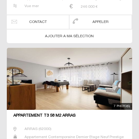
Prestige Studio T2 T3 T4 T5 T6
Vue mer
246 000
€
CONTACT
APPELER
AJOUTER A MA SÉLECTION
7 PHOTO(S)
APPARTEMENT T3 58 M2 ARRAS
ARRAS
(
62000
)
Appartement Contemporaine Dernier Etage Neuf Prestige