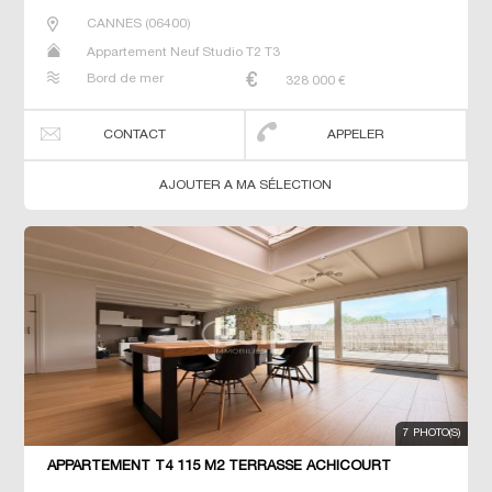
CANNES
(
06400
)
Appartement Neuf Studio T2 T3
Bord de mer
328 000
€
CONTACT
APPELER
AJOUTER A MA SÉLECTION
7 PHOTO(S)
APPARTEMENT T4 115 M2 TERRASSE ACHICOURT