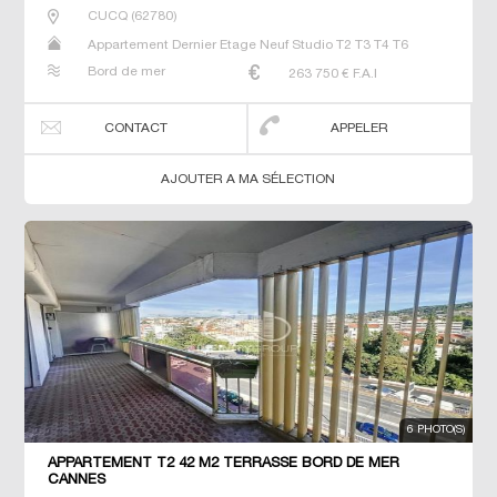
CUCQ
(
62780
)
Appartement Dernier Etage Neuf Studio T2 T3 T4 T6
Bord de mer
263 750
€ F.A.I
CONTACT
APPELER
AJOUTER A MA SÉLECTION
6 PHOTO(S)
APPARTEMENT T2 42 M2 TERRASSE BORD DE MER
CANNES