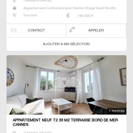
CANNES
(
06400
)
Appartement Contemporaine Dernier Etage Neuf Studio
T2 T3 T4 T6
Vue mer
195 000
€
CONTACT
APPELER
AJOUTER A MA SÉLECTION
7 PHOTO(S)
APPARTEMENT NEUF T2 33 M2 TERRASSE BORD DE MER
CANNES