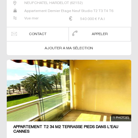
NEUFCHATEL HARDELOT
(
62152
)
Appartement Dernier Etage Neuf Studio T2 T3 T4 T6
Vue mer
540 000
€ F.A.I
CONTACT
APPELER
AJOUTER A MA SÉLECTION
1 PHOTO(S)
APPARTEMENT T2 34 M2 TERRASSE PIEDS DANS L'EAU
CANNES