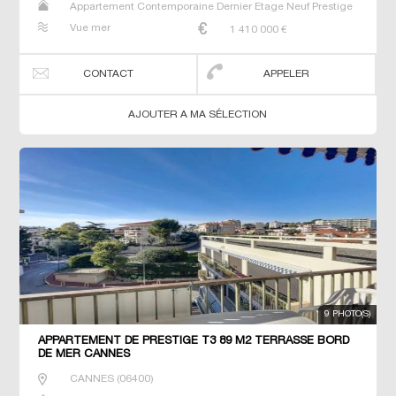
Appartement Contemporaine Dernier Etage Neuf Prestige
Prestige Studio T2 T3 T4 T5 T6
Vue mer
1 410 000
€
CONTACT
APPELER
AJOUTER A MA SÉLECTION
9 PHOTO(S)
APPARTEMENT DE PRESTIGE T3 89 M2 TERRASSE BORD
DE MER CANNES
CANNES
(
06400
)