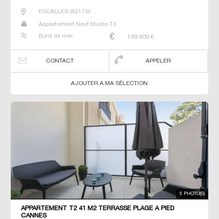
ESCALLES
(
62179
)
Appartement Neuf Studio T3
Bord de mer
199 900
€
CONTACT
APPELER
AJOUTER A MA SÉLECTION
5 PHOTO(S)
APPARTEMENT T2 41 M2 TERRASSE PLAGE À PIED
CANNES