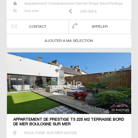
Appartement Contemporaine Dernier Etage Neuf Prestige
Prestige Studio T2 T3 T4 T5 T6
Vue mer
290 000
€
CONTACT
APPELER
AJOUTER A MA SÉLECTION
10 PHOTO(S)
APPARTEMENT DE PRESTIGE T5 225 M2 TERRASSE BORD
DE MER BOULOGNE SUR MER
BOULOGNE SUR MER
(
62200
)