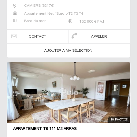
CAMIERS
(
62176
)
Appartement Neuf Studio T2 T3 T4
Bord de mer
132 900
€ F.A.I
CONTACT
APPELER
AJOUTER A MA SÉLECTION
10 PHOTO(S)
APPARTEMENT T6 111 M2 ARRAS