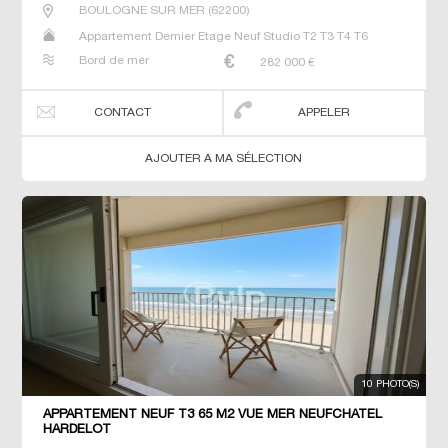
BOULOGNE SUR MER
(
62200
)
Appartement Dernier Etage Neuf Studio T2 T3 T4 T6
Bord de mer
282 000
€
CONTACT
APPELER
AJOUTER A MA SÉLECTION
10 PHOTO(S)
APPARTEMENT NEUF T3 65 M2 VUE MER NEUFCHATEL
HARDELOT