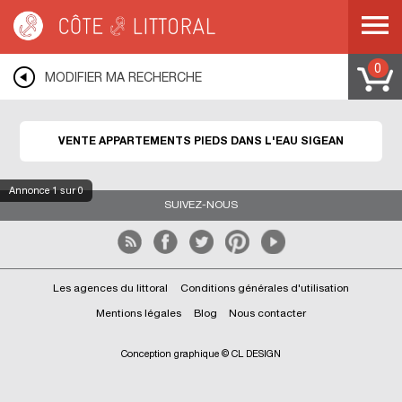
Côte & Littoral
>
Immobilier pieds dans l'eau
>
Appartements pieds dans l'eau
>
MEDITERRANEE
>
LANGUEDOC ROUSSILLON
>
AUDE
>
SIGEAN
0
MODIFIER MA RECHERCHE
VENTE APPARTEMENTS PIEDS DANS L'EAU SIGEAN
Annonce
1
sur 0
SUIVEZ-NOUS
Les agences du littoral
Conditions générales d'utilisation
Mentions légales
Blog
Nous contacter
Conception graphique © CL DESIGN