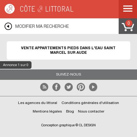
Côte & Littoral
>
Immobilier pieds dans l'eau
>
Appartements pieds dans l'eau
>
MEDITERRANEE
>
LANGUEDOC ROUSSILLON
>
AUDE
>
SAINT MARCEL SUR
AUDE
0
MODIFIER MA RECHERCHE
VENTE APPARTEMENTS PIEDS DANS L'EAU SAINT
MARCEL SUR AUDE
Annonce
1
sur 0
SUIVEZ-NOUS
Les agences du littoral
Conditions générales d'utilisation
Mentions légales
Blog
Nous contacter
Conception graphique © CL DESIGN