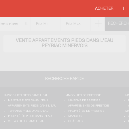
>
MEDITERRANEE
>
LANGUEDOC ROUSSILLON
>
AUDE
>
PEYRIAC MINERVOIS
ACHETER
ieds dans
'eau
VENTE APPARTEMENTS PIEDS DANS L'EAU
PEYRIAC MINERVOIS
RECHERCHE RAPIDE
IMMOBILIER PIEDS DANS L'EAU
IMMOBILIER DE PRESTIGE
IM
MAISONS PIEDS DANS L'EAU
MAISONS DE PRESTIGE
APPARTEMENTS PIEDS DANS L'EAU
APPARTEMENTS DE PRESTIGE
TERRAINS PIEDS DANS L'EAU
PROPRIÉTÉS DE PRESTIGE
IM
PROPRIÉTÉS PIEDS DANS L'EAU
MANOIRS
VILLAS PIEDS DANS L'EAU
CHÂTEAUX