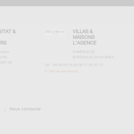
BITAT &
VILLAS &
MAISONS
ERS
L'AGENCE
esseur
9 AVENUE DE
CIN,
BORDEAUX
33740
ARES
ORT DE
Tél. :
05 56 03 78 29 06 71 92 37 13
Voir les annonces
g
Nous contacter