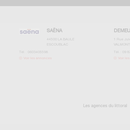
SAËNA
DEMEU
44500
LA BAULE
1 Rue Ju
ESCOUBLAC
VALMONT
Tél. :
0603405598
Tél. :
09 8
Voir les annonces
Voir le
Les agences du littoral