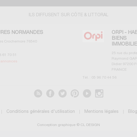
ILS DIFFUSENT SUR CÔTE & LITTORAL
RES NORMANDES
ORPI - HA
BIENS
les Crochemore
76540
IMMOBILI
25 rue du prof
3 61 70 51
Raymond GAR
s annonces
Didier
97200
F
FRANCE
Tél. :
05 96 70 44 56
Voir les annonces
Conditions générales d'utilisation
Mentions légales
Blo
Conception graphique © CL DESIGN