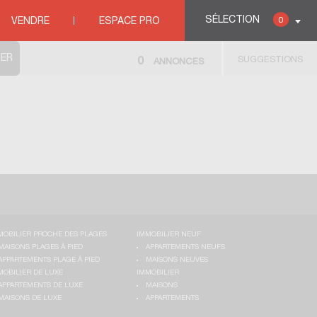
SÉLECTION
0
VENDRE
ESPACE PRO
SUGGESTIONS
0
ANNONCES
MOBILIER PROCHE DES PLAGES
IMMOBILIER NEUF
MAISONS PLAGES À PIED
APPARTEMENTS NEUFS
APPARTEMENTS PLAGE À PIED
MAISONS NEUVES
MOBILIER DE LUXE
IMMOBILIER
APPARTEMENTS DE LUXE
MAISONS
MAISONS DE LUXE
APPARTEMENTS