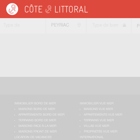
Côte & Littoral
>
Immobilier pieds dans l'eau
>
Appartements pieds dans l'eau
Type de
PEYRIAC
Type de bien
P
transaction
MINERVOIS
l
(11160)
IMMOBILIER BORD DE MER
IMMOBILIER VUE MER
MAISONS BORD DE MER
MAISONS VUE MER
APPARTEMENTS BORD DE MER
APPARTEMENTS VUE MER
TERRAINS BORD DE MER
TERRAINS VUE MER
MAISONS FACE À LA MER
VILLAS VUE MER
MAISONS FRONT DE MER
PROPRIÉTÉS VUE MER
LOCATION DE VACANCES
INTERNATIONAL