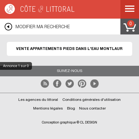
Côte & Littoral
>
Immobilier pieds dans l'eau
>
Appartements pieds dans l'eau
>
MEDITERRANEE
>
LANGUEDOC ROUSSILLON
>
AUDE
>
MONTLAUR
0
MODIFIER MA RECHERCHE
VENTE APPARTEMENTS PIEDS DANS L'EAU MONTLAUR
Annonce
1
sur 0
SUIVEZ-NOUS
Les agences du littoral
Conditions générales d'utilisation
Mentions légales
Blog
Nous contacter
Conception graphique © CL DESIGN