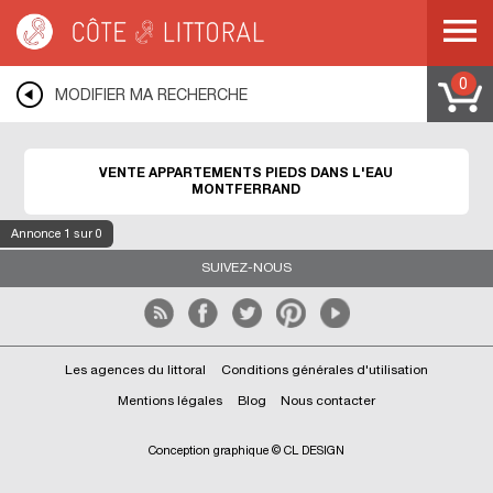
Côte & Littoral
>
Immobilier pieds dans l'eau
>
Appartements pieds dans l'eau
>
MEDITERRANEE
>
LANGUEDOC ROUSSILLON
>
AUDE
>
MONTFERRAND
0
MODIFIER MA RECHERCHE
VENTE APPARTEMENTS PIEDS DANS L'EAU
MONTFERRAND
Annonce
1
sur 0
SUIVEZ-NOUS
Les agences du littoral
Conditions générales d'utilisation
Mentions légales
Blog
Nous contacter
Conception graphique © CL DESIGN