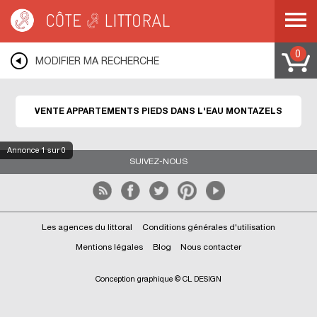
Côte & Littoral
>
Immobilier pieds dans l'eau
>
Appartements pieds dans l'eau
>
MEDITERRANEE
>
LANGUEDOC ROUSSILLON
>
AUDE
>
MONTAZELS
0
MODIFIER MA RECHERCHE
VENTE APPARTEMENTS PIEDS DANS L'EAU MONTAZELS
Annonce
1
sur 0
SUIVEZ-NOUS
Les agences du littoral
Conditions générales d'utilisation
Mentions légales
Blog
Nous contacter
Conception graphique © CL DESIGN