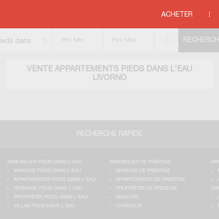
ACHETER
ieds dans
'eau
VENTE APPARTEMENTS PIEDS DANS L'EAU
LIVORNO
RECHERCHE RAPIDE
IMMOBILIER PIEDS DANS L'EAU
IMMOBILIER DE PRESTIGE
IM
MAISONS PIEDS DANS L'EAU
MAISONS DE PRESTIGE
APPARTEMENTS PIEDS DANS L'EAU
APPARTEMENTS DE PRESTIGE
TERRAINS PIEDS DANS L'EAU
PROPRIÉTÉS DE PRESTIGE
IM
PROPRIÉTÉS PIEDS DANS L'EAU
MANOIRS
VILLAS PIEDS DANS L'EAU
CHÂTEAUX