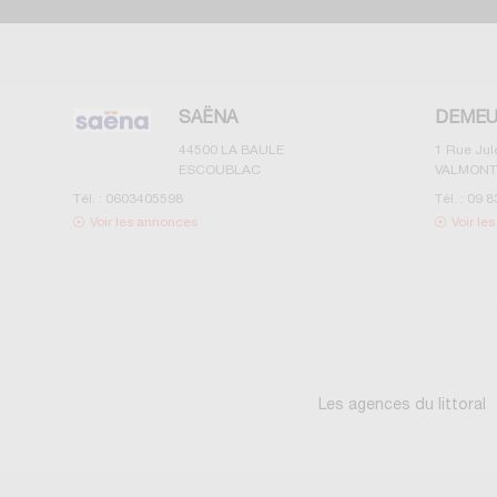
SAËNA
DEMEU
44500
LA BAULE
1 Rue Ju
ESCOUBLAC
VALMONT
Tél. :
0603405598
Tél. :
09 8
Voir les annonces
Voir le
Les agences du littoral