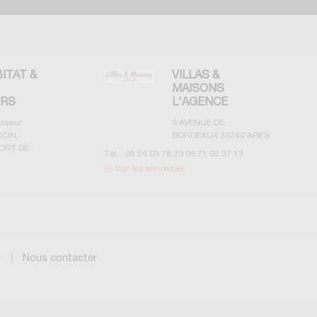
BITAT &
VILLAS &
MAISONS
ERS
L'AGENCE
esseur
9 AVENUE DE
CIN,
BORDEAUX
33740
ARES
ORT DE
Tél. :
05 56 03 78 29 06 71 92 37 13
Voir les annonces
g
Nous contacter