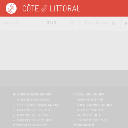
Côte & Littoral
>
Immobilier pieds dans l'eau
>
ITALIE
>
LIVORNO
Type de
3770
Type de bien
P
transaction
l
IMMOBILIER BORD DE MER
IMMOBILIER VUE MER
MAISONS BORD DE MER
MAISONS VUE MER
APPARTEMENTS BORD DE MER
APPARTEMENTS VUE MER
TERRAINS BORD DE MER
TERRAINS VUE MER
MAISONS FACE À LA MER
VILLAS VUE MER
MAISONS FRONT DE MER
PROPRIÉTÉS VUE MER
LOCATION DE VACANCES
INTERNATIONAL