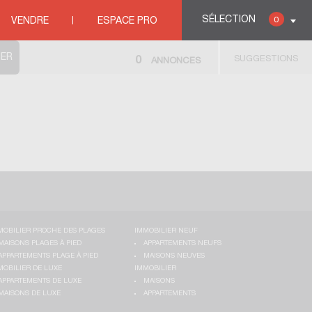
SÉLECTION
0
VENDRE
ESPACE PRO
SUGGESTIONS
0
ANNONCES
MOBILIER PROCHE DES PLAGES
IMMOBILIER NEUF
MAISONS PLAGES À PIED
APPARTEMENTS NEUFS
APPARTEMENTS PLAGE À PIED
MAISONS NEUVES
MOBILIER DE LUXE
IMMOBILIER
APPARTEMENTS DE LUXE
MAISONS
MAISONS DE LUXE
APPARTEMENTS