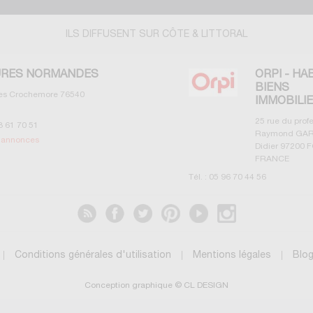
ILS DIFFUSENT SUR CÔTE & LITTORAL
RES NORMANDES
ORPI - HA
BIENS
les Crochemore
76540
IMMOBILI
25 rue du prof
3 61 70 51
Raymond GAR
s annonces
Didier
97200
F
FRANCE
Tél. :
05 96 70 44 56
Voir les annonces
Conditions générales d'utilisation
Mentions légales
Blo
Conception graphique © CL DESIGN