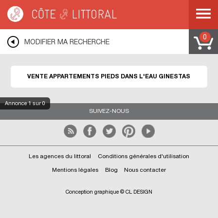
Côte & Littoral
>
Immobilier pieds dans l'eau
>
Appartements pieds dans l'eau
>
MEDITERRANEE
>
LANGUEDOC ROUSSILLON
>
AUDE
>
GINESTAS
0
MODIFIER MA RECHERCHE
VENTE APPARTEMENTS PIEDS DANS L'EAU GINESTAS
Annonce
1
sur 0
SUIVEZ-NOUS
Les agences du littoral
Conditions générales d'utilisation
Mentions légales
Blog
Nous contacter
Conception graphique © CL DESIGN