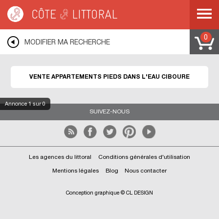
Côte & Littoral
>
Immobilier pieds dans l'eau
>
CIBOURE
0
MODIFIER MA RECHERCHE
VENTE APPARTEMENTS PIEDS DANS L'EAU CIBOURE
Annonce
1
sur 0
SUIVEZ-NOUS
Les agences du littoral
Conditions générales d'utilisation
Mentions légales
Blog
Nous contacter
Conception graphique © CL DESIGN