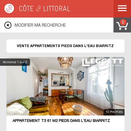
Côte & Littoral
>
Immobilier pieds dans l'eau
>
BIARRITZ
0
MODIFIER MA RECHERCHE
VENTE APPARTEMENTS PIEDS DANS L'EAU BIARRITZ
Annonce
1
sur 2
10 PHOTO(S)
APPARTEMENT T3 61 M2 PIEDS DANS L'EAU BIARRITZ