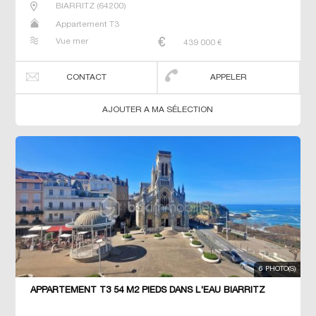
BIARRITZ
(
64200
)
Appartement T3
Vue mer
439 000
€
CONTACT
APPELER
AJOUTER A MA SÉLECTION
6 PHOTO(S)
APPARTEMENT T3 54 M2 PIEDS DANS L'EAU BIARRITZ