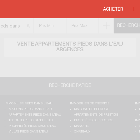
>
NORMANDIE
>
BASSE NORMANDIE
>
CALVADOS
>
ARGENCES
ACHETER
ieds dans
'eau
VENTE APPARTEMENTS PIEDS DANS L'EAU
ARGENCES
RECHERCHE RAPIDE
IMMOBILIER PIEDS DANS L'EAU
IMMOBILIER DE PRESTIGE
IM
MAISONS PIEDS DANS L'EAU
MAISONS DE PRESTIGE
APPARTEMENTS PIEDS DANS L'EAU
APPARTEMENTS DE PRESTIGE
TERRAINS PIEDS DANS L'EAU
PROPRIÉTÉS DE PRESTIGE
IM
PROPRIÉTÉS PIEDS DANS L'EAU
MANOIRS
VILLAS PIEDS DANS L'EAU
CHÂTEAUX