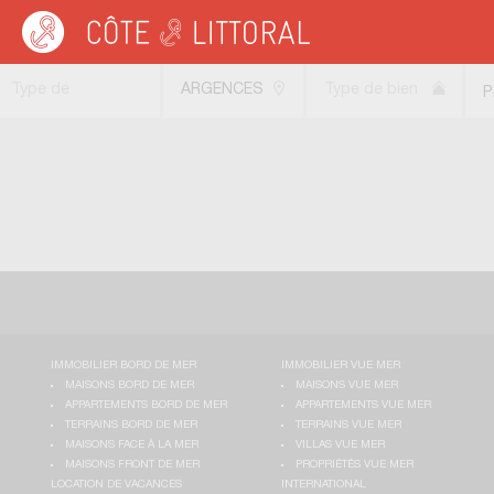
Côte & Littoral
>
Immobilier pieds dans l'eau
>
Appartements pieds dans l'eau
Type de
ARGENCES
Type de bien
P
transaction
(14370)
l
IMMOBILIER BORD DE MER
IMMOBILIER VUE MER
MAISONS BORD DE MER
MAISONS VUE MER
APPARTEMENTS BORD DE MER
APPARTEMENTS VUE MER
TERRAINS BORD DE MER
TERRAINS VUE MER
MAISONS FACE À LA MER
VILLAS VUE MER
MAISONS FRONT DE MER
PROPRIÉTÉS VUE MER
LOCATION DE VACANCES
INTERNATIONAL