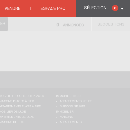
SÉLECTION
0
VENDRE
ESPACE PRO
SUGGESTIONS
0
ANNONCES
MOBILIER PROCHE DES PLAGES
IMMOBILIER NEUF
MAISONS PLAGES À PIED
APPARTEMENTS NEUFS
APPARTEMENTS PLAGE À PIED
MAISONS NEUVES
MOBILIER DE LUXE
IMMOBILIER
APPARTEMENTS DE LUXE
MAISONS
MAISONS DE LUXE
APPARTEMENTS