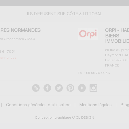
ILS DIFFUSENT SUR CÔTE & LITTORAL
RES NORMANDES
ORPI - HA
BIENS
les Crochemore
76540
IMMOBILI
25 rue du prof
3 61 70 51
Raymond GAR
s annonces
Didier
97200
F
FRANCE
Tél. :
05 96 70 44 56
Voir les annonces
Conditions générales d'utilisation
Mentions légales
Blo
Conception graphique © CL DESIGN