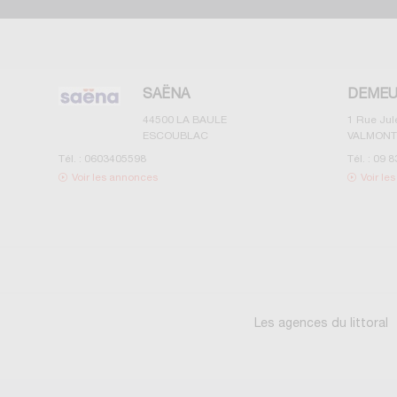
SAËNA
DEMEU
44500
LA BAULE
1 Rue Ju
ESCOUBLAC
VALMONT
Tél. :
0603405598
Tél. :
09 8
Voir les annonces
Voir le
Les agences du littoral