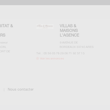
BITAT &
VILLAS &
MAISONS
ERS
L'AGENCE
esseur
9 AVENUE DE
CIN,
BORDEAUX
33740
ARES
ORT DE
Tél. :
05 56 03 78 29 06 71 92 37 13
Voir les annonces
g
Nous contacter