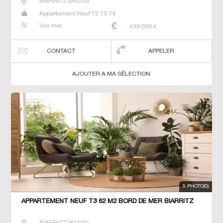
BIARRITZ
(
64200
)
Appartement Neuf T2 T3 T4
Vue mer
439 000
€
CONTACT
APPELER
AJOUTER A MA SÉLECTION
5 PHOTO(S)
APPARTEMENT NEUF T3 62 M2 BORD DE MER BIARRITZ
BIARRITZ
(
64200
)