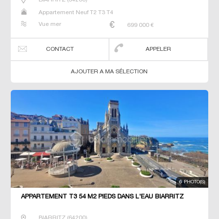
Appartement Neuf T2 T3 T4
Vue mer
699 000
€
CONTACT
APPELER
AJOUTER A MA SÉLECTION
6 PHOTO(S)
APPARTEMENT T3 54 M2 PIEDS DANS L'EAU BIARRITZ
BIARRITZ
(
64200
)