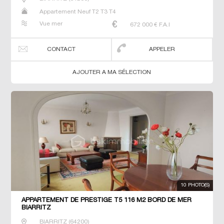
Appartement Neuf T2 T3 T4
Vue mer
672 000
€ F.A.I
CONTACT
APPELER
AJOUTER A MA SÉLECTION
10 PHOTO(S)
APPARTEMENT DE PRESTIGE T5 116 M2 BORD DE MER
BIARRITZ
BIARRITZ
(
64200
)