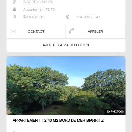
BIARRITZ
(
64200
)
Appartement T2 T3
Bord de mer
564 000
€ F.A.I
CONTACT
APPELER
AJOUTER A MA SÉLECTION
10 PHOTO(S)
APPARTEMENT T2 46 M2 BORD DE MER BIARRITZ