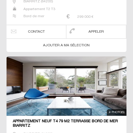
BIARRITZ
(
64200
)
Appartement T2 T3
Bord de mer
299 000
€
CONTACT
APPELER
AJOUTER A MA SÉLECTION
4 PHOTO(S)
APPARTEMENT NEUF T4 79 M2 TERRASSE BORD DE MER
BIARRITZ