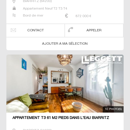
BIARRITZ
(
64200
)
Appartement Neuf T2 T3 T4
Bord de mer
872 000
€
CONTACT
APPELER
AJOUTER A MA SÉLECTION
10 PHOTO(S)
APPARTEMENT T3 61 M2 PIEDS DANS L'EAU BIARRITZ