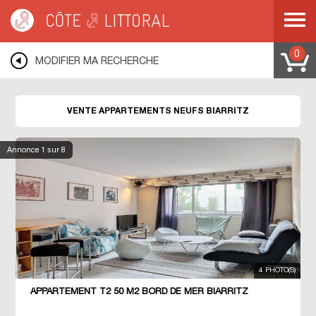
Côte & Littoral
>
Immobilier neuf
>
BIARRITZ
0
MODIFIER MA RECHERCHE
VENTE APPARTEMENTS NEUFS BIARRITZ
Annonce
1
sur 8
4 PHOTO(S)
APPARTEMENT T2 50 M2 BORD DE MER BIARRITZ