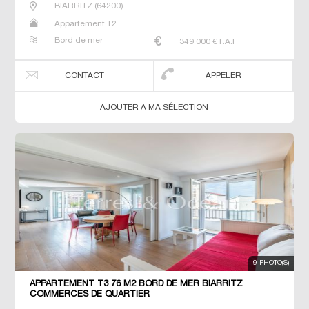
BIARRITZ
(
64200
)
Appartement T2
Bord de mer
349 000
€ F.A.I
CONTACT
APPELER
AJOUTER A MA SÉLECTION
9 PHOTO(S)
APPARTEMENT T3 76 M2 BORD DE MER BIARRITZ
COMMERCES DE QUARTIER