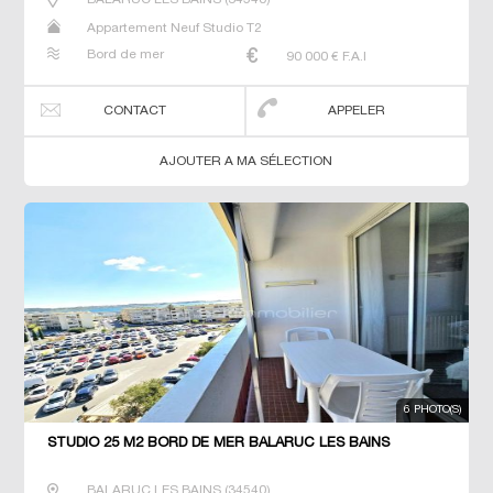
Appartement Neuf Studio T2
Bord de mer
90 000
€ F.A.I
CONTACT
APPELER
AJOUTER A MA SÉLECTION
6 PHOTO(S)
STUDIO 25 M2 BORD DE MER BALARUC LES BAINS
BALARUC LES BAINS
(
34540
)