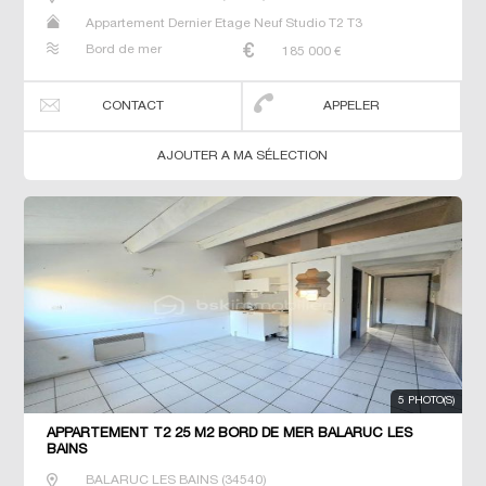
Appartement Dernier Etage Neuf Studio T2 T3
Bord de mer
185 000
€
CONTACT
APPELER
AJOUTER A MA SÉLECTION
5 PHOTO(S)
APPARTEMENT T2 25 M2 BORD DE MER BALARUC LES
BAINS
BALARUC LES BAINS
(
34540
)