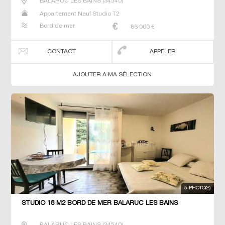
BALARUC LES BAINS
(
34540
)
Appartement Neuf Studio T2
Bord de mer
86 000
€
CONTACT
APPELER
AJOUTER A MA SÉLECTION
5 PHOTO(S)
STUDIO 18 M2 BORD DE MER BALARUC LES BAINS
BALARUC LES BAINS
(
34540
)