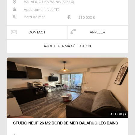
BALARUC LES BAINS
(
34540
)
Appartement Neuf T2
Bord de mer
210 000
€
CONTACT
APPELER
AJOUTER A MA SÉLECTION
4 PHOTO(S)
STUDIO NEUF 26 M2 BORD DE MER BALARUC LES BAINS