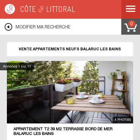
Côte & Littoral
>
Immobilier neuf
>
Appartements neufs
>
MEDITERRANEE
>
LANGUEDOC ROUSSILLON
>
HERAULT
>
BALARUC LES BAINS
0
MODIFIER MA RECHERCHE
VENTE APPARTEMENTS NEUFS BALARUC LES BAINS
Annonce
1
sur 11
4 PHOTO(S)
APPARTEMENT T2 39 M2 TERRASSE BORD DE MER
BALARUC LES BAINS