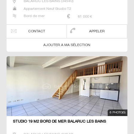
BALARUC LES BAINS
(
34540
)
Appartement Neuf Studio T2
Bord de mer
81 000
€
CONTACT
APPELER
AJOUTER A MA SÉLECTION
6 PHOTO(S)
STUDIO 19 M2 BORD DE MER BALARUC LES BAINS