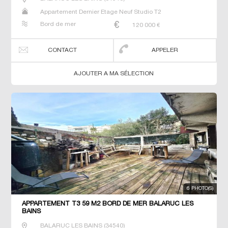
Appartement Dernier Etage Neuf Studio T2
Bord de mer
120 000
€
CONTACT
APPELER
AJOUTER A MA SÉLECTION
6 PHOTO(S)
APPARTEMENT T3 59 M2 BORD DE MER BALARUC LES
BAINS
BALARUC LES BAINS
(
34540
)