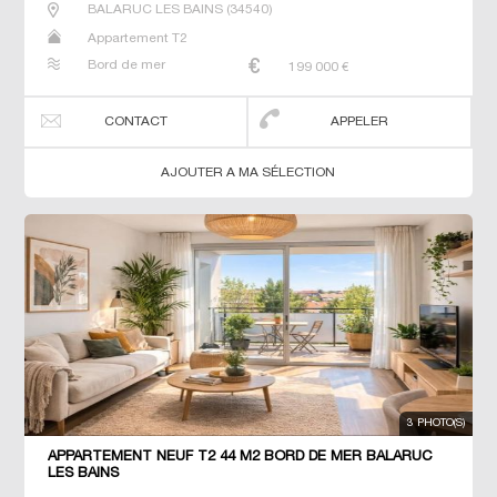
BALARUC LES BAINS
(
34540
)
Appartement T2
Bord de mer
199 000
€
CONTACT
APPELER
AJOUTER A MA SÉLECTION
3 PHOTO(S)
APPARTEMENT NEUF T2 44 M2 BORD DE MER BALARUC
LES BAINS