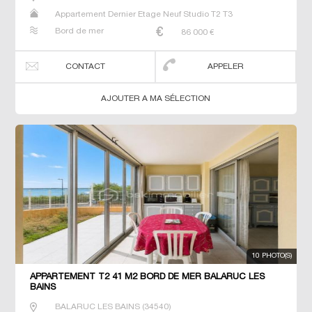
Appartement Dernier Etage Neuf Studio T2 T3
Bord de mer
86 000
€
CONTACT
APPELER
AJOUTER A MA SÉLECTION
10 PHOTO(S)
APPARTEMENT T2 41 M2 BORD DE MER BALARUC LES
BAINS
BALARUC LES BAINS
(
34540
)