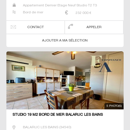
Appartement Dernier Etage Neuf Studio T2 T3
Bord de mer
232 000
€
CONTACT
APPELER
AJOUTER A MA SÉLECTION
5 PHOTO(S)
STUDIO 19 M2 BORD DE MER BALARUC LES BAINS
BALARUC LES BAINS
(
34540
)