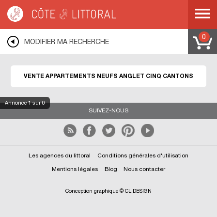
Côte & Littoral
>
Immobilier neuf
>
ANGLET
>
ANGLET CINQ CANTONS
0
MODIFIER MA RECHERCHE
VENTE APPARTEMENTS NEUFS ANGLET CINQ CANTONS
Annonce
1
sur 0
SUIVEZ-NOUS
Les agences du littoral
Conditions générales d'utilisation
Mentions légales
Blog
Nous contacter
Conception graphique © CL DESIGN