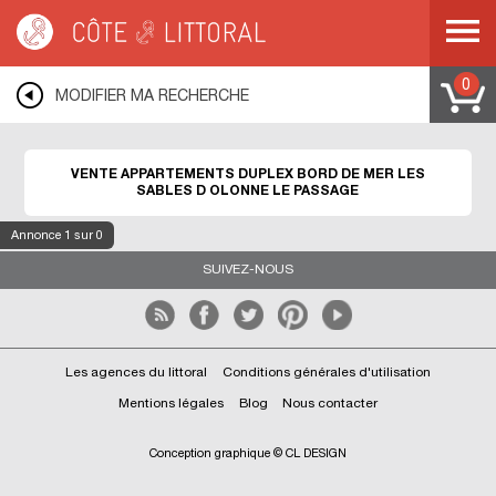
Côte & Littoral
>
Immobilier bord de mer
>
Appartements bord de mer
>
Duplex
>
PAYS DE LA LOIRE
>
VENDEE
>
LES SABLES D OLONNE
>
LES SABLES D
OLONNE LE PASSAGE
0
MODIFIER MA RECHERCHE
VENTE APPARTEMENTS DUPLEX BORD DE MER LES
SABLES D OLONNE LE PASSAGE
Annonce
1
sur 0
SUIVEZ-NOUS
Les agences du littoral
Conditions générales d'utilisation
Mentions légales
Blog
Nous contacter
Conception graphique © CL DESIGN