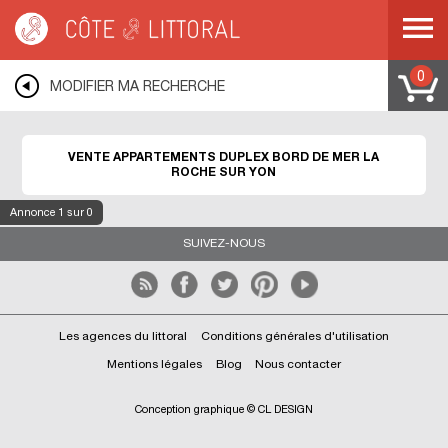
Côte & Littoral
>
Immobilier bord de mer
>
Appartements bord de mer
>
Duplex
>
PAYS DE LA LOIRE
>
VENDEE
>
LA ROCHE SUR YON
0
MODIFIER MA RECHERCHE
VENTE APPARTEMENTS DUPLEX BORD DE MER LA
ROCHE SUR YON
Annonce
1
sur 0
SUIVEZ-NOUS
Les agences du littoral
Conditions générales d'utilisation
Mentions légales
Blog
Nous contacter
Conception graphique © CL DESIGN