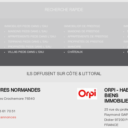
RECHERCHE RAPIDE
IMMOBILIER PIEDS DANS L'EAU
IMMOBILIER DE PRESTIGE
IM
MAISONS PIEDS DANS L'EAU
MAISONS DE PRESTIGE
APPARTEMENTS PIEDS DANS L'EAU
APPARTEMENTS DE PRESTIGE
TERRAINS PIEDS DANS L'EAU
PROPRIÉTÉS DE PRESTIGE
IM
PROPRIÉTÉS PIEDS DANS L'EAU
MANOIRS
VILLAS PIEDS DANS L'EAU
CHÂTEAUX
ILS DIFFUSENT SUR CÔTE & LITTORAL
RES NORMANDES
ORPI - HA
BIENS
les Crochemore
76540
IMMOBILI
25 rue du prof
3 61 70 51
Raymond GAR
s annonces
Didier
97200
F
FRANCE