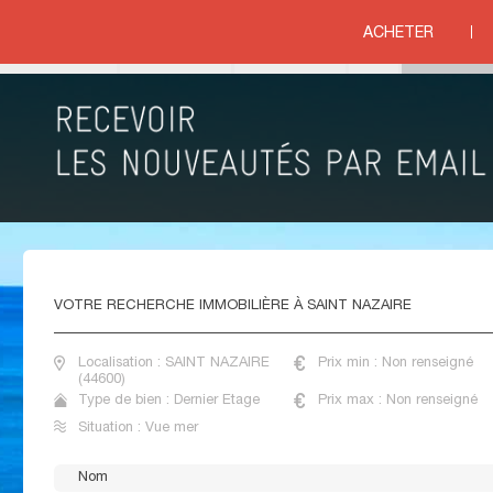
ernier étage vue mer
>
PAYS DE LA LOIRE
>
LOIRE ATLANTIQUE
>
SAINT NAZAI
ACHETER
ue mer
VENTE APPARTEMENTS DERNIER ETAGE VUE MER
SAINT NAZAIRE
VOTRE
RECHERCHE IMMOBILIÈRE À SAINT NAZAIRE
Localisation : SAINT NAZAIRE
Prix min : Non renseigné
(44600)
Type de bien : Dernier Etage
Prix max : Non renseigné
Situation : Vue mer