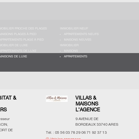
MOBILIER PROCHE DES PLAGES
IMMOBILIER NEUF
MAISONS PLAGES À PIED
APPARTEMENTS NEUFS
APPARTEMENTS PLAGE À PIED
MAISONS NEUVES
MOBILIER DE LUXE
IMMOBILIER
APPARTEMENTS DE LUXE
MAISONS
MAISONS DE LUXE
APPARTEMENTS
BITAT &
VILLAS &
MAISONS
ERS
L'AGENCE
esseur
9 AVENUE DE
CIN,
BORDEAUX
33740
ARES
ORT DE
Tél. :
05 56 03 78 29 06 71 92 37 13