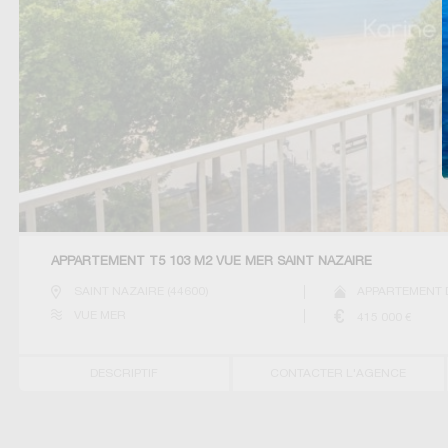
APPARTEMENT T5 103 M2 VUE MER SAINT NAZAIRE
SAINT NAZAIRE
(
44600
)
APPARTEMENT 
VUE MER
415 000
€
DESCRIPTIF
CONTACTER L'AGENCE