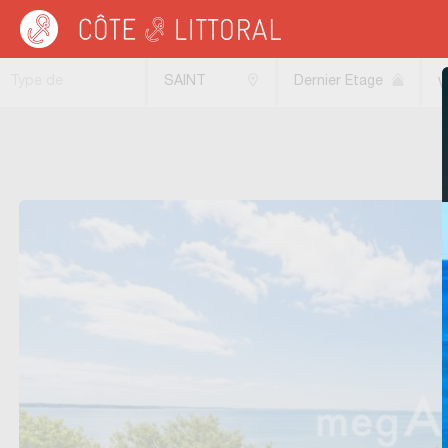
Côte & Littoral
>
immobilier vue mer
>
Appartements vue mer
>
Appartements d
Type de
SAINT
Dernier Etage
V
transaction
NAZAIRE
(44600)