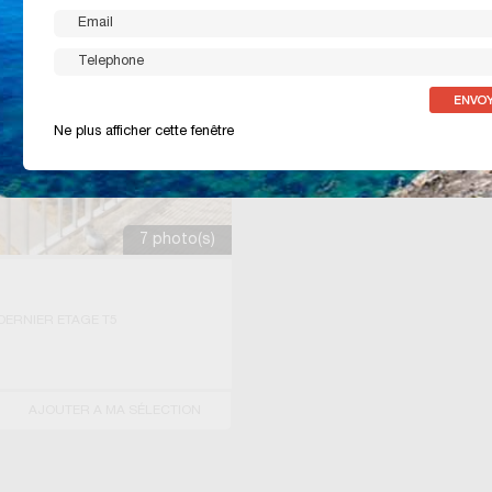
Ne plus afficher cette fenêtre
7 photo(s)
DERNIER ETAGE T5
AJOUTER A MA SÉLECTION