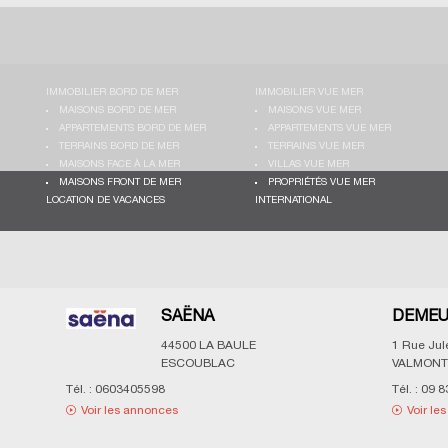
IMMOBILIER BORD DE MER
IMMOBILIER VUE MER
MAISONS BORD DE MER
MAISONS VUE MER
APPARTEMENTS BORD DE MER
APPARTEMENTS VUE MER
TERRAINS BORD DE MER
TERRAINS VUE MER
MAISONS FACE À LA MER
VILLAS VUE MER
MAISONS FRONT DE MER
PROPRIÉTÉS VUE MER
LOCATION DE VACANCES
INTERNATIONAL
SAËNA
DEMEU
44500
LA BAULE
1 Rue Ju
ESCOUBLAC
VALMONT
Tél. :
0603405598
Tél. :
09 8
Voir les annonces
Voir le