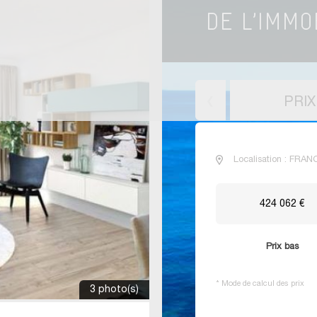
PRI
Localisation : FRAN
424 062 €
Prix bas
*
Mode de calcul des prix
3 photo(s)