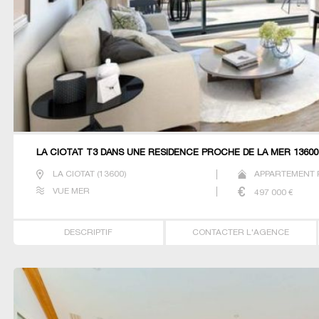
LA CIOTAT T3 DANS UNE RÉSIDENCE PROCHE DE LA MER 13600
LA CIOTAT
(
13600
)
APPARTEMENT P
VUE MER
497 000
€
DESCRIPTIF
CONTACTER L'AGENCE