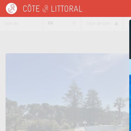
Côte & Littoral
>
Immobilier de prestige
>
Appartements de prestige
>
Appartem
Type de
FR
Type de bien
S
transaction