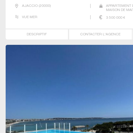
AJACCIO
(
20000
)
APPARTEMENT 
MAISON DE MA
PRESTIGE T2 T3
VUE MER
3 500 000
€
DESCRIPTIF
CONTACTER L'AGENCE