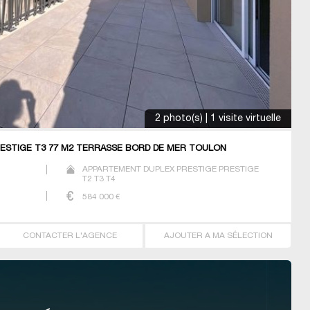
2 photo(s) | 1 visite virtuelle
ESTIGE T3 77 M2 TERRASSE BORD DE MER TOULON
APPARTEMENT DUPLEX PRESTIGE PRESTIGE
T2 T3 T4
584 000
€
CONTACTER L'AGENCE
AJOUTER A MA SÉLECTION