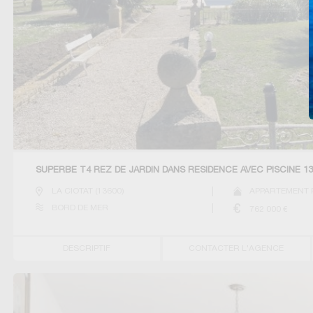
SUPERBE T4 REZ DE JARDIN DANS RÉSIDENCE AVEC PISCINE 13
LA CIOTAT
(
13600
)
APPARTEMENT P
BORD DE MER
762 000
€
DESCRIPTIF
CONTACTER L'AGENCE