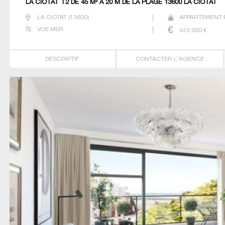
LA CIOTAT T2 DE 45 M² À 20 M DE LA PLAGE 13600 LA CIOTAT
LA CIOTAT
(
13600
)
APPARTEMENT P
VUE MER
423 000
€
DESCRIPTIF
CONTACTER L'AGENCE