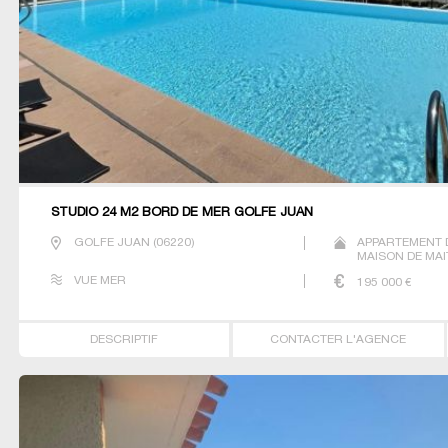
STUDIO 24 M2 BORD DE MER GOLFE JUAN
GOLFE JUAN
(
06220
)
APPARTEMENT 
MAISON DE MA
PRESTIGE STUDI
VUE MER
195 000
€
DESCRIPTIF
CONTACTER L'AGENCE