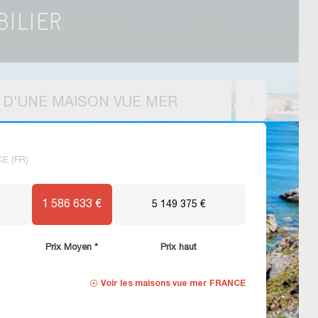
X D'UNE MAISON VUE MER
CE (FR)
1 586 633 €
5 149 375 €
Prix Moyen *
Prix haut
Voir les
maisons vue mer FRANCE