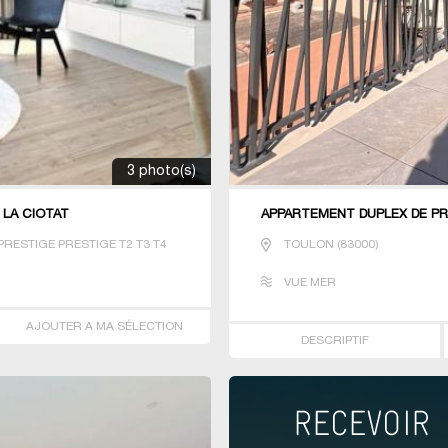
3 photo(s)
 LA CIOTAT
APPARTEMENT DUPLEX DE PR
RESTIGE PRESTIGE T2 T3 T4
TOULON
(
83000
)
VUE MER
AJOUTER A MA SÉLECTION
DESCRIPTIF