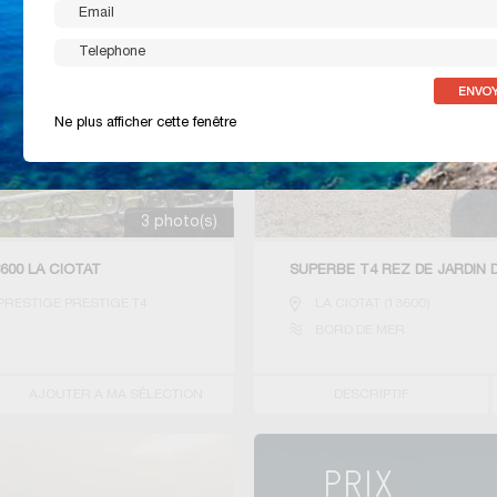
Ne plus afficher cette fenêtre
3 photo(s)
600 LA CIOTAT
SUPERBE T4 REZ DE JARDIN D
RESTIGE PRESTIGE T4
LA CIOTAT
(
13600
)
BORD DE MER
AJOUTER A MA SÉLECTION
DESCRIPTIF