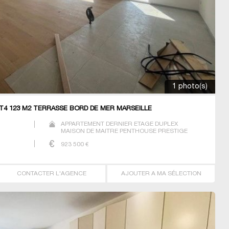
1 photo(s)
T4 123 M2 TERRASSE BORD DE MER MARSEILLE
APPARTEMENT DERNIER ETAGE DUPLEX
MAISON DE MAITRE PENTHOUSE PRESTIGE
PRESTIGE STUDIO T2 T3 T4 T7
923 500
€
CONTACTER L'AGENCE
AJOUTER A MA SÉLECTION