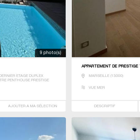
9 photo(s)
APPARTEMENT DE PRESTIGE 
DERNIER ETAGE DUPLEX
MARSEILLE
(
13000
)
ITRE PENTHOUSE PRESTIGE
O T2 T3 T4 T7
VUE MER
AJOUTER A MA SÉLECTION
DESCRIPTIF