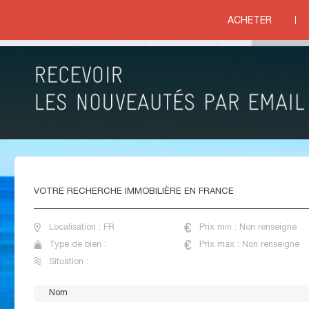
ent de standing
ACHETER
ituation
VENTE APPARTEMENTS DE STANDING FRANCE
VOTRE
RECHERCHE IMMOBILIÈRE EN FRANCE
Localisation : FR
Prix min : Non renseigné
Type de bien :
Prix max : Non renseigné
Situation :