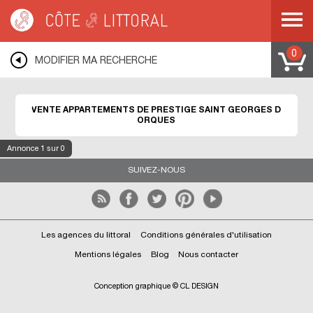
Côte & Littoral
>
Immobilier de prestige
>
Appartements de prestige
>
MEDITERRANEE
>
LANGUEDOC ROUSSILLON
>
HERAULT
>
SAINT GEORGES
D ORQUES
0
MODIFIER MA RECHERCHE
VENTE APPARTEMENTS DE PRESTIGE SAINT GEORGES D
ORQUES
Annonce
1
sur 0
SUIVEZ-NOUS
Les agences du littoral
Conditions générales d'utilisation
Mentions légales
Blog
Nous contacter
Conception graphique © CL DESIGN