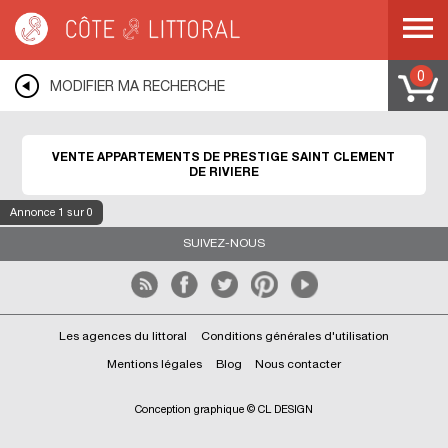
Côte & Littoral
>
Immobilier de prestige
>
Appartements de prestige
>
MEDITERRANEE
>
LANGUEDOC ROUSSILLON
>
HERAULT
>
SAINT CLEMENT
DE RIVIERE
0
MODIFIER MA RECHERCHE
VENTE APPARTEMENTS DE PRESTIGE SAINT CLEMENT
DE RIVIERE
Annonce
1
sur 0
SUIVEZ-NOUS
Les agences du littoral
Conditions générales d'utilisation
Mentions légales
Blog
Nous contacter
Conception graphique © CL DESIGN