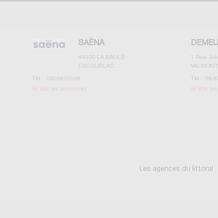
SAËNA
DEMEU
44500
LA BAULE
1 Rue Ju
ESCOUBLAC
VALMONT
Tél. :
0603405598
Tél. :
09 8
Voir les annonces
Voir le
Les agences du littoral