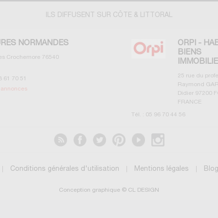
ILS DIFFUSENT SUR CÔTE & LITTORAL
RES NORMANDES
ORPI - HA
BIENS
les Crochemore
76540
IMMOBILI
25 rue du prof
3 61 70 51
Raymond GAR
s annonces
Didier
97200
F
FRANCE
Tél. :
05 96 70 44 56
Voir les annonces
Conditions générales d'utilisation
Mentions légales
Blo
Conception graphique © CL DESIGN