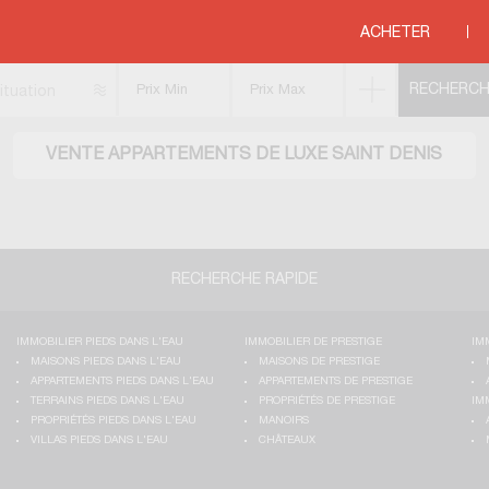
OTTE
>
SAINT DENIS
ACHETER
ituation
VENTE APPARTEMENTS DE LUXE SAINT DENIS
RECHERCHE RAPIDE
IMMOBILIER PIEDS DANS L'EAU
IMMOBILIER DE PRESTIGE
IM
MAISONS PIEDS DANS L'EAU
MAISONS DE PRESTIGE
APPARTEMENTS PIEDS DANS L'EAU
APPARTEMENTS DE PRESTIGE
TERRAINS PIEDS DANS L'EAU
PROPRIÉTÉS DE PRESTIGE
IM
PROPRIÉTÉS PIEDS DANS L'EAU
MANOIRS
VILLAS PIEDS DANS L'EAU
CHÂTEAUX