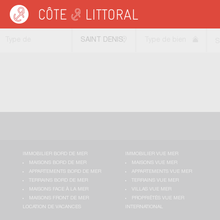
Côte & Littoral
>
Immobilier de luxe
>
Appartements de luxe
>
DOM-TOM
>
MAY
Type de
SAINT DENIS
Type de bien
S
transaction
(97400)
IMMOBILIER BORD DE MER
IMMOBILIER VUE MER
MAISONS BORD DE MER
MAISONS VUE MER
APPARTEMENTS BORD DE MER
APPARTEMENTS VUE MER
TERRAINS BORD DE MER
TERRAINS VUE MER
MAISONS FACE À LA MER
VILLAS VUE MER
MAISONS FRONT DE MER
PROPRIÉTÉS VUE MER
LOCATION DE VACANCES
INTERNATIONAL