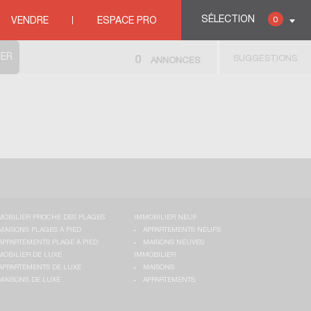
SÉLECTION
0
VENDRE
ESPACE PRO
SUGGESTIONS
0
ANNONCES
MOBILIER PROCHE DES PLAGES
IMMOBILIER NEUF
MAISONS PLAGES À PIED
APPARTEMENTS NEUFS
APPARTEMENTS PLAGE À PIED
MAISONS NEUVES
MOBILIER DE LUXE
IMMOBILIER
APPARTEMENTS DE LUXE
MAISONS
MAISONS DE LUXE
APPARTEMENTS