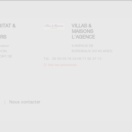
BITAT &
VILLAS &
MAISONS
ERS
L'AGENCE
esseur
9 AVENUE DE
CIN,
BORDEAUX
33740
ARES
ORT DE
Tél. :
05 56 03 78 29 06 71 92 37 13
Voir les annonces
g
Nous contacter