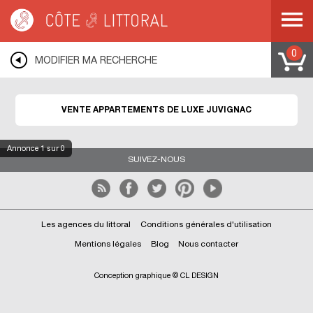
Côte & Littoral
>
Immobilier de luxe
>
Appartements de luxe
>
MEDITERRANEE
>
LANGUEDOC ROUSSILLON
>
HERAULT
>
JUVIGNAC
0
MODIFIER MA RECHERCHE
VENTE APPARTEMENTS DE LUXE JUVIGNAC
Annonce
1
sur 0
SUIVEZ-NOUS
Les agences du littoral
Conditions générales d'utilisation
Mentions légales
Blog
Nous contacter
Conception graphique © CL DESIGN