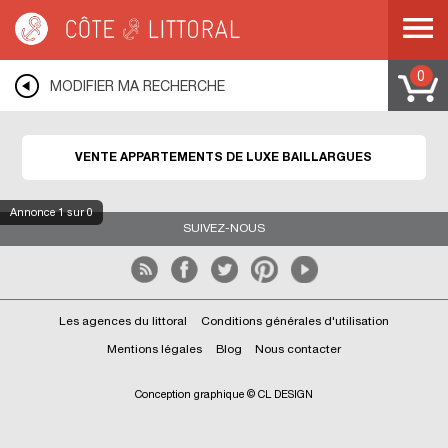
Côte & Littoral
>
Immobilier de luxe
>
Appartements de luxe
>
MEDITERRANEE
>
LANGUEDOC ROUSSILLON
>
HERAULT
>
BAILLARGUES
0
MODIFIER MA RECHERCHE
VENTE APPARTEMENTS DE LUXE BAILLARGUES
Annonce
1
sur 0
SUIVEZ-NOUS
Les agences du littoral
Conditions générales d'utilisation
Mentions légales
Blog
Nous contacter
Conception graphique © CL DESIGN