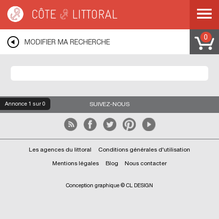
Côte & Littoral
>
Immobilier bord de mer
>
Appartements bord de mer
>
Appartements contemporains
>
DOM-TOM
>
MAYOTTE
0
MODIFIER MA RECHERCHE
Annonce
1
sur 0
SUIVEZ-NOUS
Les agences du littoral
Conditions générales d'utilisation
Mentions légales
Blog
Nous contacter
Conception graphique © CL DESIGN