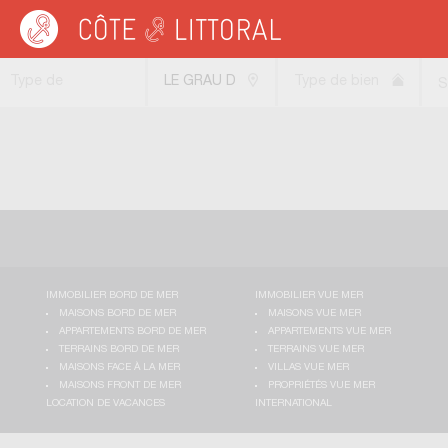
Côte & Littoral
>
Immobilier bord de mer
>
Appartements bord de mer
>
Appart
Type de
LE GRAU D
Type de bien
S
transaction
ADGE (34300)
IMMOBILIER BORD DE MER
IMMOBILIER VUE MER
MAISONS BORD DE MER
MAISONS VUE MER
APPARTEMENTS BORD DE MER
APPARTEMENTS VUE MER
TERRAINS BORD DE MER
TERRAINS VUE MER
MAISONS FACE À LA MER
VILLAS VUE MER
MAISONS FRONT DE MER
PROPRIÉTÉS VUE MER
LOCATION DE VACANCES
INTERNATIONAL