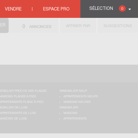
ULT
>
LE GRAU D ADGE
SÉLECTION
0
VENDRE
ESPACE PRO
AFFINER PAR
SUGGESTIONS
0
ANNONCES
MOBILIER PROCHE DES PLAGES
IMMOBILIER NEUF
MAISONS PLAGES À PIED
APPARTEMENTS NEUFS
APPARTEMENTS PLAGE À PIED
MAISONS NEUVES
MOBILIER DE LUXE
IMMOBILIER
APPARTEMENTS DE LUXE
MAISONS
MAISONS DE LUXE
APPARTEMENTS