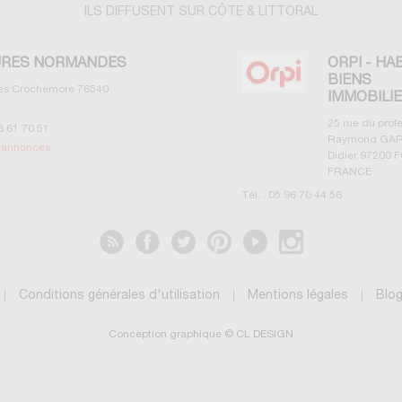
ILS DIFFUSENT SUR CÔTE & LITTORAL
RES NORMANDES
ORPI - HA
BIENS
les Crochemore
76540
IMMOBILI
25 rue du prof
3 61 70 51
Raymond GAR
s annonces
Didier
97200
F
FRANCE
Tél. :
05 96 70 44 56
Voir les annonces
Conditions générales d'utilisation
Mentions légales
Blo
Conception graphique © CL DESIGN