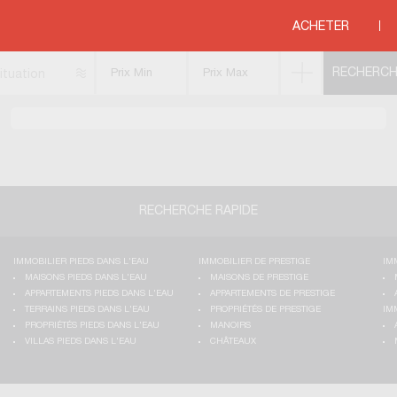
ements contemporains
>
MEDITERRANEE
>
LANGUEDOC ROUSSILLON
>
HERA
ACHETER
ituation
RECHERCHE RAPIDE
IMMOBILIER PIEDS DANS L'EAU
IMMOBILIER DE PRESTIGE
IM
MAISONS PIEDS DANS L'EAU
MAISONS DE PRESTIGE
APPARTEMENTS PIEDS DANS L'EAU
APPARTEMENTS DE PRESTIGE
TERRAINS PIEDS DANS L'EAU
PROPRIÉTÉS DE PRESTIGE
IM
PROPRIÉTÉS PIEDS DANS L'EAU
MANOIRS
VILLAS PIEDS DANS L'EAU
CHÂTEAUX