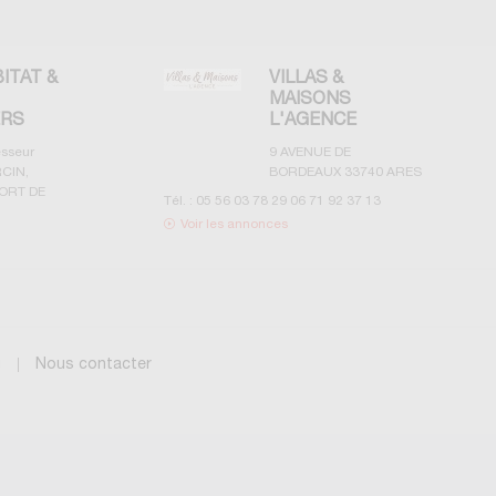
BITAT &
VILLAS &
MAISONS
ERS
L'AGENCE
esseur
9 AVENUE DE
CIN,
BORDEAUX
33740
ARES
ORT DE
Tél. :
05 56 03 78 29 06 71 92 37 13
Voir les annonces
g
Nous contacter