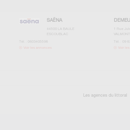
SAËNA
DEMEU
44500
LA BAULE
1 Rue Ju
ESCOUBLAC
VALMONT
Tél. :
0603405598
Tél. :
09 8
Voir les annonces
Voir le
Les agences du littoral